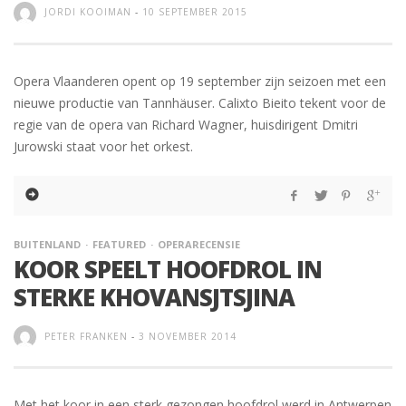
JORDI KOOIMAN
-
10 SEPTEMBER 2015
Opera Vlaanderen opent op 19 september zijn seizoen met een
nieuwe productie van Tannhäuser. Calixto Bieito tekent voor de
regie van de opera van Richard Wagner, huisdirigent Dmitri
Jurowski staat voor het orkest.
BUITENLAND
FEATURED
OPERARECENSIE
KOOR SPEELT HOOFDROL IN
STERKE KHOVANSJTSJINA
PETER FRANKEN
-
3 NOVEMBER 2014
Met het koor in een sterk gezongen hoofdrol werd in Antwerpen