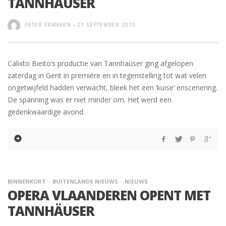
TANNHAÜSER
PETER FRANKEN
-
21 SEPTEMBER 2015
Calixto Bieito’s productie van Tannhaüser ging afgelopen
zaterdag in Gent in première en in tegenstelling tot wat velen
ongetwijfeld hadden verwacht, bleek het een ‘kuise’ enscenering.
De spanning was er niet minder om. Het werd een
gedenkwaardige avond.
BINNENKORT
BUITENLANDS NIEUWS
NIEUWS
OPERA VLAANDEREN OPENT MET
TANNHÄUSER