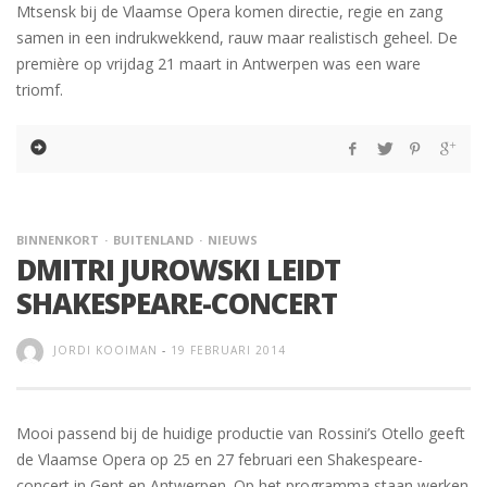
Mtsensk bij de Vlaamse Opera komen directie, regie en zang
samen in een indrukwekkend, rauw maar realistisch geheel. De
première op vrijdag 21 maart in Antwerpen was een ware
triomf.
BINNENKORT
BUITENLAND
NIEUWS
DMITRI JUROWSKI LEIDT
SHAKESPEARE-CONCERT
JORDI KOOIMAN
-
19 FEBRUARI 2014
Mooi passend bij de huidige productie van Rossini’s Otello geeft
de Vlaamse Opera op 25 en 27 februari een Shakespeare-
concert in Gent en Antwerpen. Op het programma staan werken