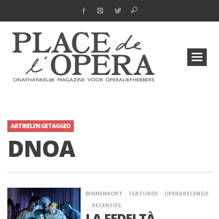
ARTIKELEN GETAGGED
DNOA
BINNENKORT
FEATURED
OPERARECENSIE
RECENSIES
LA FEDELTÀ