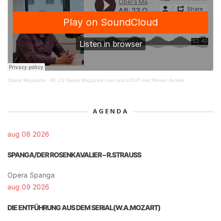
Opera Magazine
·
Afl. 23 Opera Magazine over aus LICHT met Renee Jonker
AGENDA
aug 08 2026
SPANGA/DER ROSENKAVALIER – R.STRAUSS
Opera Spanga
aug 09 2026
DIE ENTFÜHRUNG AUS DEM SERIAL(W.A.MOZART)