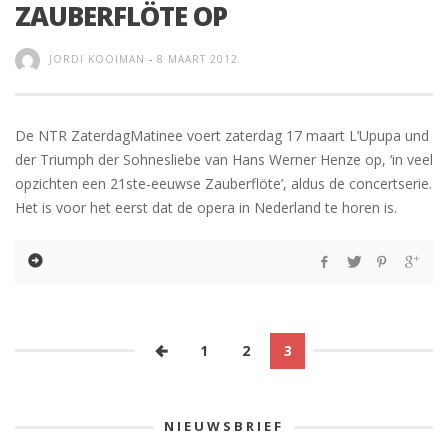
ZAUBERFLÖTE OP
JORDI KOOIMAN
-
8 MAART 2012
De NTR ZaterdagMatinee voert zaterdag 17 maart L’Upupa und
der Triumph der Sohnesliebe van Hans Werner Henze op, ‘in veel
opzichten een 21ste-eeuwse Zauberflöte’, aldus de concertserie.
Het is voor het eerst dat de opera in Nederland te horen is.
1
2
3
NIEUWSBRIEF