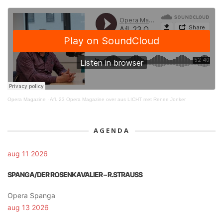
Opera Magazine
·
Afl. 23 Opera Magazine over aus LICHT met Renee Jonker
AGENDA
aug 11 2026
SPANGA/DER ROSENKAVALIER – R.STRAUSS
Opera Spanga
aug 13 2026