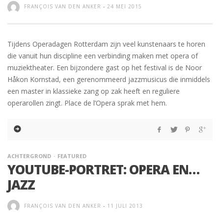
FRANÇOIS VAN DEN ANKER
-
24 MEI 2015
Tijdens Operadagen Rotterdam zijn veel kunstenaars te horen
die vanuit hun discipline een verbinding maken met opera of
muziektheater. Een bijzondere gast op het festival is de Noor
Håkon Kornstad, een gerenommeerd jazzmusicus die inmiddels
een master in klassieke zang op zak heeft en reguliere
operarollen zingt. Place de l’Opera sprak met hem.
ACHTERGROND
FEATURED
YOUTUBE-PORTRET: OPERA EN…
JAZZ
FRANÇOIS VAN DEN ANKER
-
11 JULI 2013