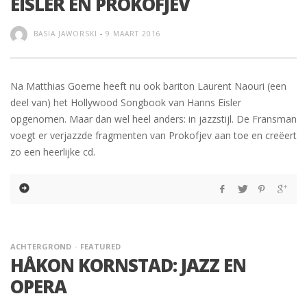
EISLER EN PROKOFJEV
BASIA JAWORSKI
-
9 MAART 2016
Na Matthias Goerne heeft nu ook bariton Laurent Naouri (een
deel van) het Hollywood Songbook van Hanns Eisler
opgenomen. Maar dan wel heel anders: in jazzstijl. De Fransman
voegt er verjazzde fragmenten van Prokofjev aan toe en creëert
zo een heerlijke cd.
ACHTERGROND
FEATURED
HÅKON KORNSTAD: JAZZ EN
OPERA