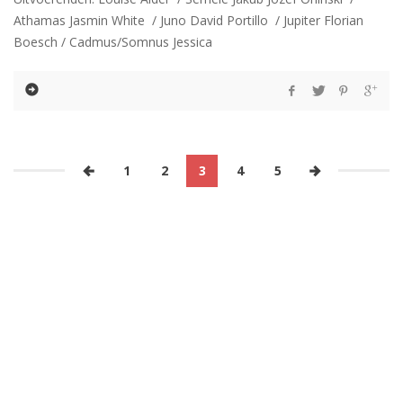
Athamas Jasmin White / Juno David Portillo / Jupiter Florian
Boesch / Cadmus/Somnus Jessica
1
2
3
4
5