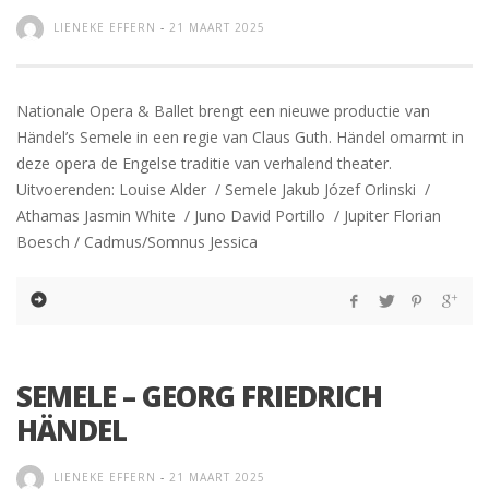
LIENEKE EFFERN
-
21 MAART 2025
Nationale Opera & Ballet brengt een nieuwe productie van
Händel’s Semele in een regie van Claus Guth. Händel omarmt in
deze opera de Engelse traditie van verhalend theater.
Uitvoerenden: Louise Alder / Semele Jakub Józef Orlinski /
Athamas Jasmin White / Juno David Portillo / Jupiter Florian
Boesch / Cadmus/Somnus Jessica
SEMELE – GEORG FRIEDRICH
HÄNDEL
LIENEKE EFFERN
-
21 MAART 2025