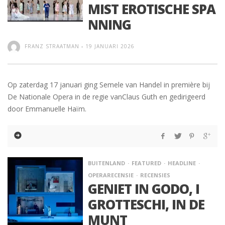
MIST EROTISCHE SPA
NNING
FRANZ STRAATMAN
-
19 JANUARI 2026
Op zaterdag 17 januari ging Semele van Handel in première bij
De Nationale Opera in de regie vanClaus Guth en gedirigeerd
door Emmanuelle Haïm.
BUITENLAND
FEATURED
HEADLINE
OPERARECENSIE
RECENSIES
GENIET IN GODO, I
GROTTESCHI, IN DE
MUNT