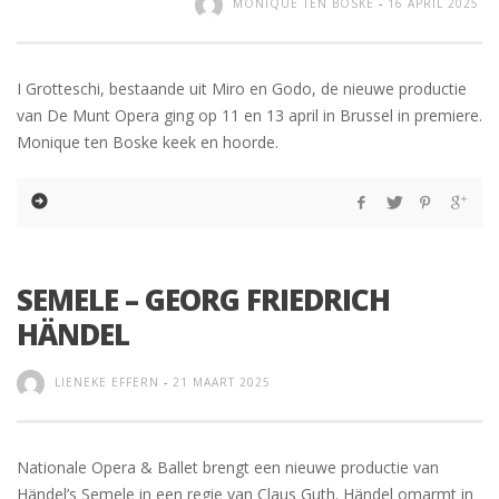
MONIQUE TEN BOSKE
-
16 APRIL 2025
I Grotteschi, bestaande uit Miro en Godo, de nieuwe productie
van De Munt Opera ging op 11 en 13 april in Brussel in premiere.
Monique ten Boske keek en hoorde.
SEMELE – GEORG FRIEDRICH
HÄNDEL
LIENEKE EFFERN
-
21 MAART 2025
Nationale Opera & Ballet brengt een nieuwe productie van
Händel’s Semele in een regie van Claus Guth. Händel omarmt in