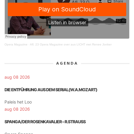
Opera Magazine
·
Afl. 23 Opera Magazine over aus LICHT met Renee Jonker
AGENDA
aug 08 2026
DIE ENTFÜHRUNG AUS DEM SERIAL(W.A.MOZART)
Paleis het Loo
aug 08 2026
SPANGA/DER ROSENKAVALIER – R.STRAUSS