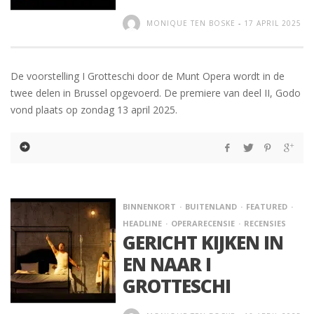
MONIQUE TEN BOSKE
-
17 APRIL 2025
De voorstelling I Grotteschi door de Munt Opera wordt in de
twee delen in Brussel opgevoerd. De premiere van deel II, Godo
vond plaats op zondag 13 april 2025.
BINNENKORT
BUITENLAND
FEATURED
HEADLINE
OPERARECENSIE
RECENSIES
GERICHT KIJKEN IN
EN NAAR I
GROTTESCHI