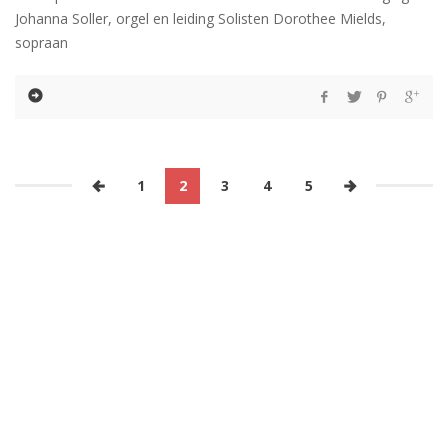
Johanna Soller, orgel en leiding Solisten Dorothee Mields,
sopraan
1
2
3
4
5