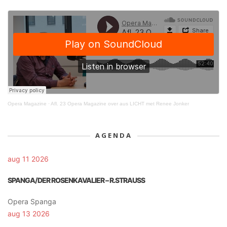
Opera Magazine
·
Afl. 23 Opera Magazine over aus LICHT met Renee Jonker
AGENDA
aug 11 2026
SPANGA/DER ROSENKAVALIER – R.STRAUSS
Opera Spanga
aug 13 2026