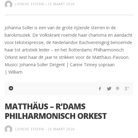
LIENEKE EFFERN
-
25 MAART 2026
Johanna Soller is een van de grote rijzende sterren in de
barokmuziek. De Volkskrant roemde haar charisma en aandacht
voor tekstexpressie, de Nederlandse Bachvereniging benoemde
haar tot artistiek leider – en het Rotterdams Philharmonisch
Orkest wist haar dit jaar te strikken voor de Matthäus-Passion.
Musici: Johanna Soller Dirigent | Carine Tinney sopraan
| William
MATTHÄUS – R’DAMS
PHILHARMONISCH ORKEST
LIENEKE EFFERN
-
25 MAART 2026