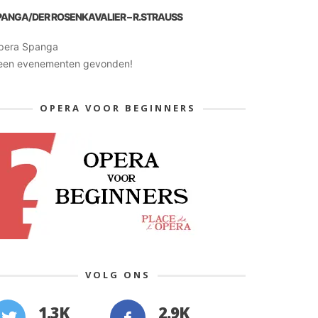
PANGA/DER ROSENKAVALIER – R.STRAUSS
pera Spanga
een evenementen gevonden!
OPERA VOOR BEGINNERS
VOLG ONS
1.3K