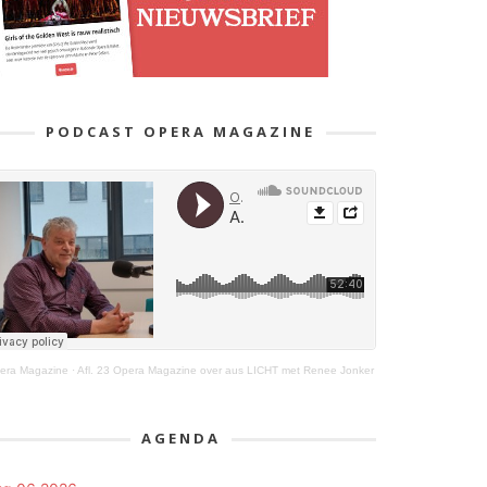
PODCAST OPERA MAGAZINE
era Magazine
·
Afl. 23 Opera Magazine over aus LICHT met Renee Jonker
AGENDA