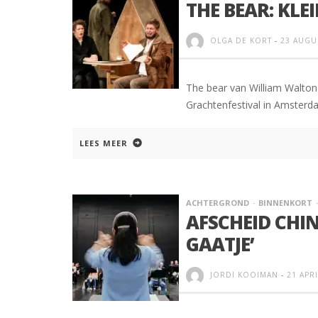
THE BEAR: KL
OLGA DE KORT
-
23 AUGU
The bear van William Walton
Grachtenfestival in Amsterda
LEES MEER
ACHTERGROND
BINNENKORT
AFSCHEID CHIN
GAATJE’
JORDI KOOIMAN
-
21 APR