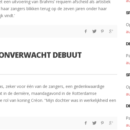
a
een uitvoering van Brahms’ requiem afscheid als artistiek
 haar zangers blikken terug op de zeven jaren onder haar
S
k vindt.’
O
a
D
T ONVERWACHT DEBUUT
Pa
a
S
as, zeker voor één van de zangers, een gedenkwaardige
O
cht in de dernière, maandagavond in de Rotterdamse
a
 rol van koning Créon. “Mijn dochter was in werkelijkheid een
D
Pa
a