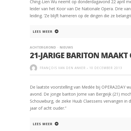
Ching-Lien Wu neemt op donderdagavond 22 april met 
leider van het Koor van De Nationale Opera. Drie van
leiding. ‘Ze blijft hameren op de dingen die ze belangrij
LEES MEER
ACHTERGROND
NIEUWS
21-JARIGE BARITON MAAK
FRANÇOIS VAN DEN ANKER
-
10 DECEMBER 2013
De laatste voorstelling van Medée bij OPERA2DAY w
avond. De jonge bariton Jorne van Bergeijk (21) mo
Schouwburg, de zieke Huub Claessens vervangen in de
jaar of acht ouder.”
LEES MEER