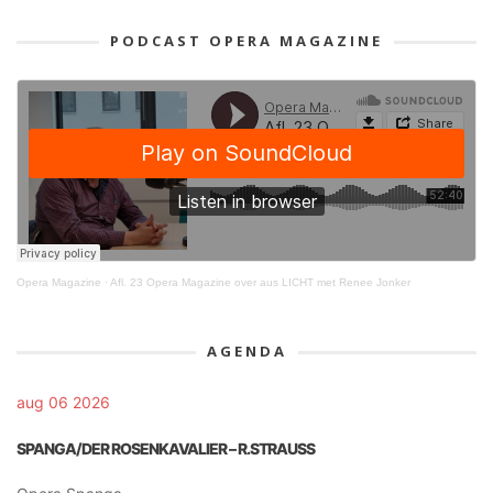
PODCAST OPERA MAGAZINE
Opera Magazine
·
Afl. 23 Opera Magazine over aus LICHT met Renee Jonker
AGENDA
aug 06 2026
SPANGA/DER ROSENKAVALIER – R.STRAUSS