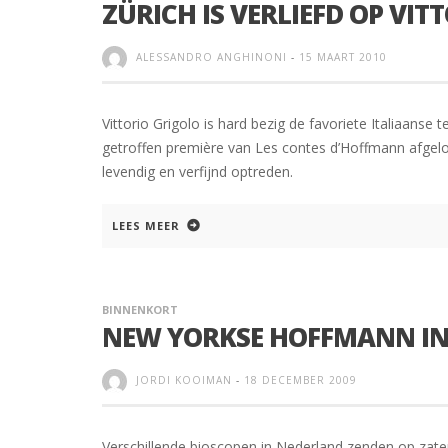
ZÜRICH IS VERLIEFD OP VIT
ALESSANDRO ANGHINONI
-
15 MAART 2010
Vittorio Grigolo is hard bezig de favoriete Italiaanse
getroffen première van Les contes d’Hoffmann afgelo
levendig en verfijnd optreden.
LEES MEER
BINNENKORT
NEW YORKSE HOFFMANN IN
JORDI KOOIMAN
-
18 DECEMBER 2009
Verschillende bioscopen in Nederland zenden op zat