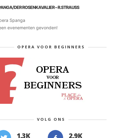
PANGA/DER ROSENKAVALIER – R.STRAUSS
pera Spanga
een evenementen gevonden!
OPERA VOOR BEGINNERS
VOLG ONS
1.3K