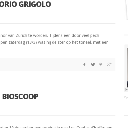
TORIO GRIGOLO
 tenor van Zürich te worden. Tijdens een door veel pech
pen zaterdag (13/3) was hij de ster op het toneel, met een
 BIOSCOOP
Op
erdag 19 december een productie van Les Contes d’Hoffmann