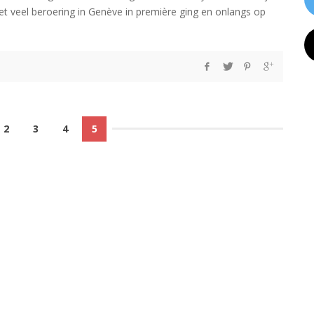
met veel beroering in Genève in première ging en onlangs op
2
3
4
5