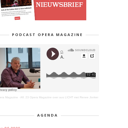
PODCAST OPERA MAGAZINE
era Magazine
·
Afl. 23 Opera Magazine over aus LICHT met Renee Jonker
AGENDA