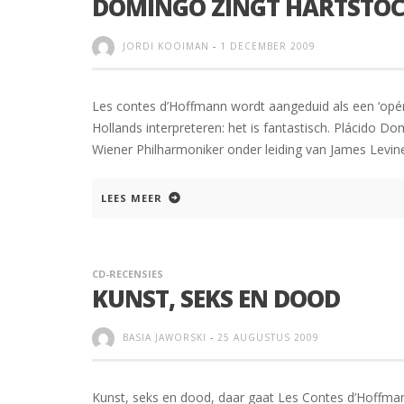
DOMINGO ZINGT HARTSTOC
JORDI KOOIMAN
-
1 DECEMBER 2009
Les contes d’Hoffmann wordt aangeduid als een ‘opéra
Hollands interpreteren: het is fantastisch. Plácido Do
Wiener Philharmoniker onder leiding van James Levine
LEES MEER
CD-RECENSIES
KUNST, SEKS EN DOOD
BASIA JAWORSKI
-
25 AUGUSTUS 2009
Kunst, seks en dood, daar gaat Les Contes d’Hoffmann