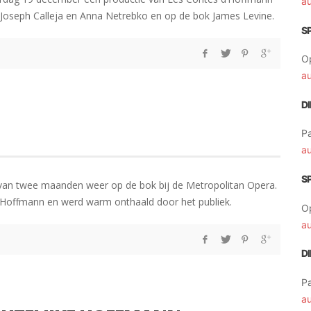
a
s Joseph Calleja en Anna Netrebko en op de bok James Levine.
S
O
a
D
Pa
a
S
van twee maanden weer op de bok bij de Metropolitan Opera.
 d’Hoffmann en werd warm onthaald door het publiek.
O
a
D
Pa
a