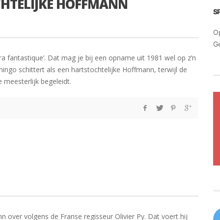
HTELIJKE HOFFMANN
S
O
G
 fantastique’. Dat mag je bij een opname uit 1981 wel op z’n
mingo schittert als een hartstochtelijke Hoffmann, terwijl de
 meesterlijk begeleidt.
 over volgens de Franse regisseur Olivier Py. Dat voert hij