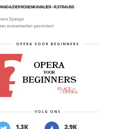
PANGA/DER ROSENKAVALIER – R.STRAUSS
pera Spanga
een evenementen gevonden!
OPERA VOOR BEGINNERS
VOLG ONS
1.3K