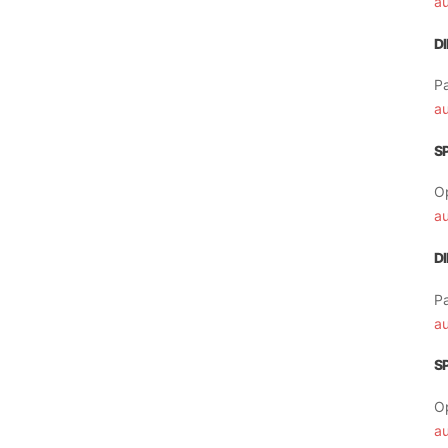
a
D
Pa
a
S
O
a
D
Pa
a
S
O
a