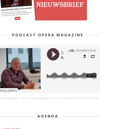
PODCAST OPERA MAGAZINE
era Magazine
·
Afl. 23 Opera Magazine over aus LICHT met Renee Jonker
AGENDA