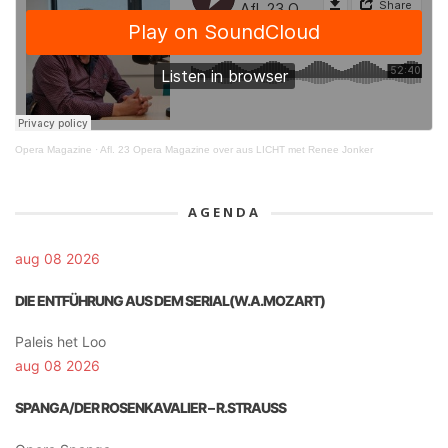
Opera Magazine
·
Afl. 23 Opera Magazine over aus LICHT met Renee Jonker
AGENDA
aug 08 2026
DIE ENTFÜHRUNG AUS DEM SERIAL(W.A.MOZART)
Paleis het Loo
aug 08 2026
SPANGA/DER ROSENKAVALIER – R.STRAUSS