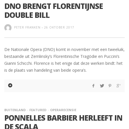
DNO BRENGT FLORENTIJNSE
DOUBLE BILL
PETER FRANKEN
-
26 OKTOBER 2017
De Nationale Opera (DNO) komt in november met een tweeluik,
bestaande uit Zemlinsky’s Florentinische Tragödie en Puccini’s
Gianni Schicchi. Florence is het enige dat deze werken bindt: het
is de plaats van handeling van beide opera’s.
BUITENLAND
FEATURED
OPERARECENSIE
PONNELLES BARBIER HERLEEFT IN
DE SCALA