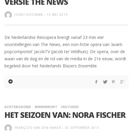
VERSIE THE NEWS
JORDI KOOIMAN
-
13 MEI 2014
De Nederlandse Reisopera brengt vanaf 23 mei vier
voorstellingen van The News, een non-fictie opera van ‘avant-
popcomponist’ JacobTV (Jacob ter Veldhuis). De opera, over de
waan van de dag en de rol van de media in de 21e eeuw, wordt
begeleid door het Nederlands Blazers Ensemble.
ACHTERGROND
BINNENKORT
FEATURED
HET SEIZOEN VAN: NORA FISCHER
FRANÇOIS VAN DEN ANKER
-
25 SEPTEMBER 2013