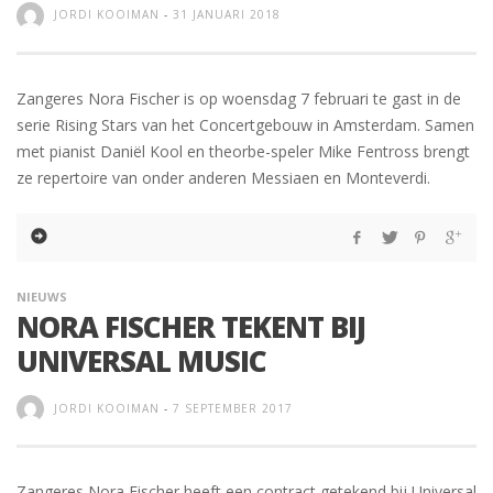
JORDI KOOIMAN
-
31 JANUARI 2018
Zangeres Nora Fischer is op woensdag 7 februari te gast in de
serie Rising Stars van het Concertgebouw in Amsterdam. Samen
met pianist Daniël Kool en theorbe-speler Mike Fentross brengt
ze repertoire van onder anderen Messiaen en Monteverdi.
NIEUWS
NORA FISCHER TEKENT BIJ
UNIVERSAL MUSIC
JORDI KOOIMAN
-
7 SEPTEMBER 2017
Zangeres Nora Fischer heeft een contract getekend bij Universal