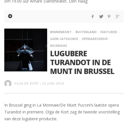
om 19.00 uur Amare Danstheater, Den Haag
BINNENKORT
BUITENLAND
FEATURED
GEEN CATEGORIE
OPERARECENSIE
RECENSIES
LUGUBERE
TURANDOT IN DE
MUNT IN BRUSSEL
OLGA DE KORT
-
22 JUNI 2024
In Brussel ging in La Monnaie/De Munt Puccini’s laatste opera
Turandot in premiere. Olga de Kort zag de tweede voorstelling
van deze lugubere productie.