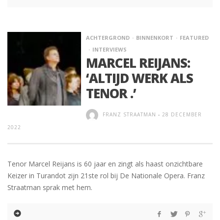
ACHTERGROND
BINNENKORT
FEATURED
INTERVIEWS
MARCEL REIJANS:
‘ALTIJD WERK ALS
TENOR .’
FRANZ STRAATMAN
-
28 DECEMBER
2022
Tenor Marcel Reijans is 60 jaar en zingt als haast onzichtbare
Keizer in Turandot zijn 21ste rol bij De Nationale Opera. Franz
Straatman sprak met hem.