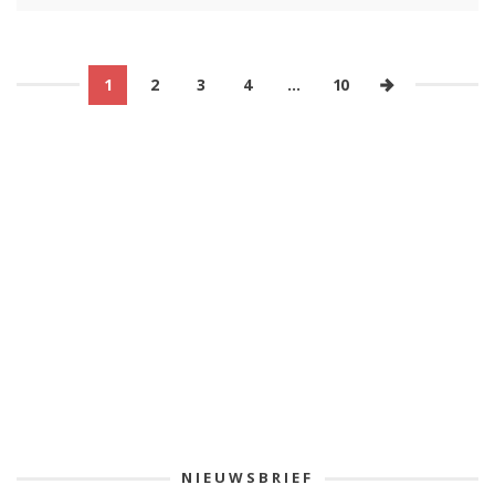
1
2
3
4
…
10
NIEUWSBRIEF