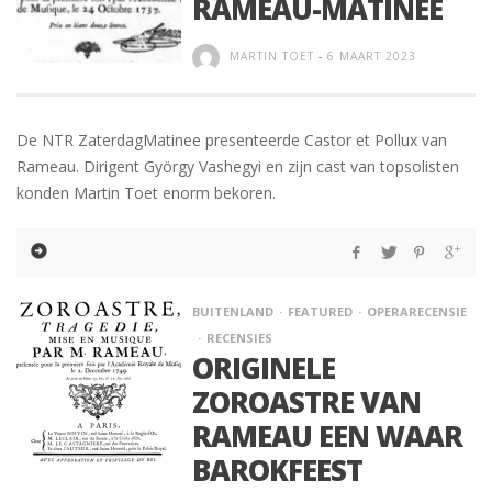
RAMEAU-MATINEE
MARTIN TOET
-
6 MAART 2023
De NTR ZaterdagMatinee presenteerde Castor et Pollux van
Rameau. Dirigent György Vashegyi en zijn cast van topsolisten
konden Martin Toet enorm bekoren.
BUITENLAND
FEATURED
OPERARECENSIE
RECENSIES
ORIGINELE
ZOROASTRE VAN
RAMEAU EEN WAAR
BAROKFEEST