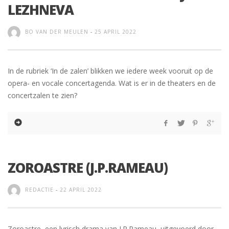
LEZHNEVA
BO VAN DER MEULEN
-
25 APRIL 2022
In de rubriek ‘In de zalen’ blikken we iedere week vooruit op de
opera- en vocale concertagenda. Wat is er in de theaters en de
concertzalen te zien?
ZOROASTRE (J.P.RAMEAU)
REDACTIE
-
22 APRIL 2022
Zoroastre, een lyrisch drama van J.P.Rameau, uitgevoerd door