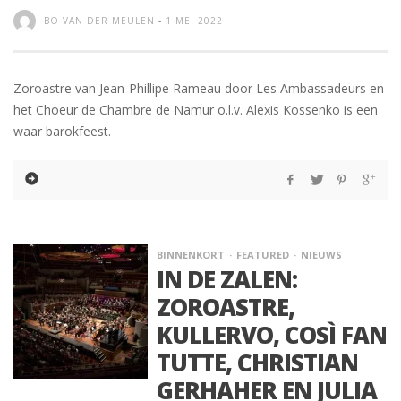
BO VAN DER MEULEN
-
1 MEI 2022
Zoroastre van Jean-Phillipe Rameau door Les Ambassadeurs en
het Choeur de Chambre de Namur o.l.v. Alexis Kossenko is een
waar barokfeest.
BINNENKORT
FEATURED
NIEUWS
IN DE ZALEN:
ZOROASTRE,
KULLERVO, COSÌ FAN
TUTTE, CHRISTIAN
GERHAHER EN JULIA