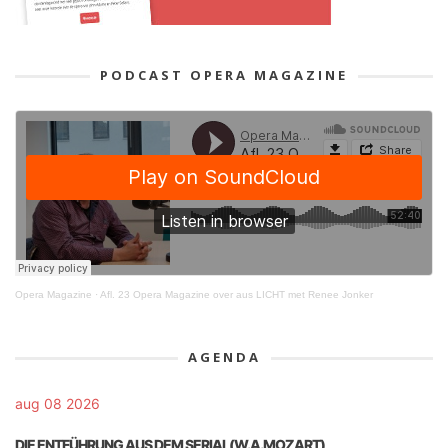
PODCAST OPERA MAGAZINE
Opera Magazine
·
Afl. 23 Opera Magazine over aus LICHT met Renee Jonker
AGENDA
aug 08 2026
DIE ENTFÜHRUNG AUS DEM SERIAL(W.A.MOZART)