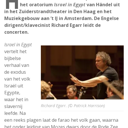
H
het oratorium
Israel in Egypt
van Händel uit
in het Zuiderstrandtheater in Den Haag en het
Muziekgebouw aan ’t IJ in Amsterdam. De Engelse
dirigent/klavecinist Richard Egarr leidt de
concerten.
Israel in Egypt
vertelt het
bijbelse
verhaal van
de exodus
van het volk
Israël uit
Egypte,
waar het in
Richard Egarr. (© Patrick Harrison)
slavernij
leefde. Na
een reeks plagen laat de farao het volk gaan, waarna
het onder leiding van Mozes dwars door de Rode Zee