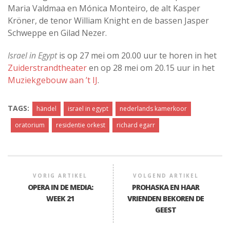
Maria Valdmaa en Mónica Monteiro, de alt Kasper
Kröner, de tenor William Knight en de bassen Jasper
Schweppe en Gilad Nezer.
Israel in Egypt
is op 27 mei om 20.00 uur te horen in het
Zuiderstrandtheater
en op 28 mei om 20.15 uur in het
Muziekgebouw aan ’t IJ
.
TAGS:
händel
israel in egypt
nederlands kamerkoor
oratorium
residentie orkest
richard egarr
VORIG ARTIKEL
VOLGEND ARTIKEL
OPERA IN DE MEDIA:
PROHASKA EN HAAR
WEEK 21
VRIENDEN BEKOREN DE
GEEST