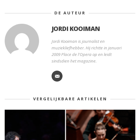
DE AUTEUR
JORDI KOOIMAN
Jordi Kooiman is journalist en
muziekliefhebber. Hij richtte in januari
2009 Place de l'Opera op en leidt
sindsdien het magazine.
VERGELIJKBARE ARTIKELEN