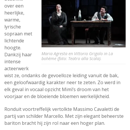
over een
heerlijke,
warme,
lyrische
sopraan met
lichtende
hoogte.
Maria Agresta en Vittorio Grigolo in La
Dankzij haar
bohème (foto: Teatro alla Scala).
intense
acteerwerk
wist ze, ondanks de gevoelloze leiding vanuit de bak,
een geloofwaardig karakter neer te zeten. Zo werd in
elk geval in vocaal opzicht Mimì’s droom van het
voorjaar en de bloeiende bloemen werkelijkheid.
Ronduit voortreffelijk vertolkte Massimo Cavaletti de
partij van schilder Marcello. Met zijn elegant beheerste
bariton bracht hij zijn rol naar een hoger plan.