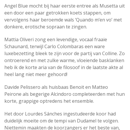
Angel Blue mocht bij haar eerste entree als Musetta uit
een door een paar getrokken koets stappen, om
vervolgens haar beroemde wals ‘Quando m’en vo’ met
donkere, erotische sopraan te zingen.
Mattia Oliveri zong een levendige, vocaal fraaie
Schaunard, terwijl Carlo Colombaras een ware
luxebezetting bleek te zijn voor de partij van Colline. Zo
ontroerend en met zulke warme, vloeiende basklanken
heb ik de korte aria van de filosoof in de laatste akte al
heel lang niet meer gehoord!
Davide Pelissero als huisbaas Benoit en Matteo
Peirone als begerige Alcindoro completeerden met hun
korte, grappige optredens het ensemble.
Het door Lourdes Sánches ingestudeerde koor had
duidelijk moeite om de tempi van Dudamel te volgen.
Niettemin maakten de koorzangers er het beste van,