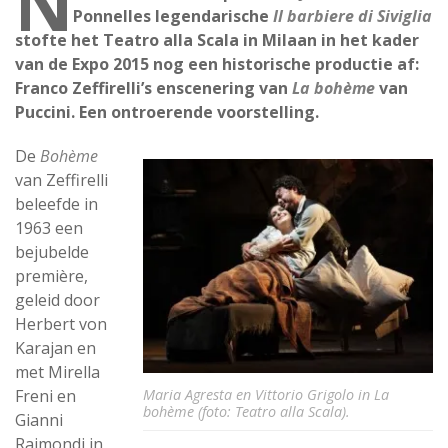
N
Ponnelles legendarische
Il barbiere di Siviglia
stofte het Teatro alla Scala in Milaan in het kader
van de Expo 2015 nog een historische productie af:
Franco Zeffirelli’s enscenering van
La bohème
van
Puccini. Een ontroerende voorstelling.
De
Bohème
van Zeffirelli
beleefde in
1963 een
bejubelde
première,
geleid door
Herbert von
Karajan en
met Mirella
Maria Agresta en Vittorio Grigolo in La
Freni en
bohème (foto: Teatro alla Scala).
Gianni
Raimondi in