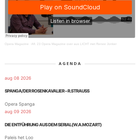
Opera Magazine
·
Afl. 23 Opera Magazine over aus LICHT met Renee Jonker
AGENDA
aug 08 2026
SPANGA/DER ROSENKAVALIER – R.STRAUSS
Opera Spanga
aug 09 2026
DIE ENTFÜHRUNG AUS DEM SERIAL(W.A.MOZART)
Paleis het Loo