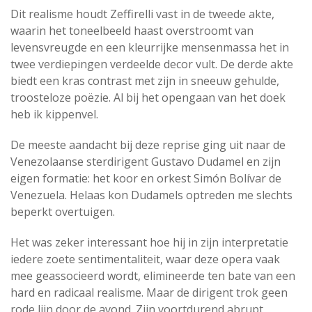
Dit realisme houdt Zeffirelli vast in de tweede akte,
waarin het toneelbeeld haast overstroomt van
levensvreugde en een kleurrijke mensenmassa het in
twee verdiepingen verdeelde decor vult. De derde akte
biedt een kras contrast met zijn in sneeuw gehulde,
troosteloze poëzie. Al bij het opengaan van het doek
heb ik kippenvel.
De meeste aandacht bij deze reprise ging uit naar de
Venezolaanse sterdirigent Gustavo Dudamel en zijn
eigen formatie: het koor en orkest Simón Bolívar de
Venezuela. Helaas kon Dudamels optreden me slechts
beperkt overtuigen.
Het was zeker interessant hoe hij in zijn interpretatie
iedere zoete sentimentaliteit, waar deze opera vaak
mee geassocieerd wordt, elimineerde ten bate van een
hard en radicaal realisme. Maar de dirigent trok geen
rode lijn door de avond. Zijn voortdurend abrupt