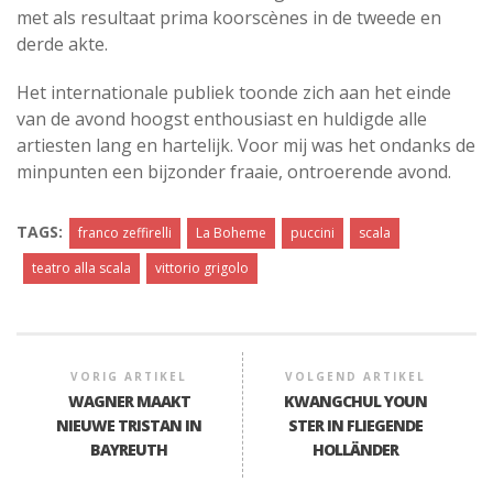
met als resultaat prima koorscènes in de tweede en
derde akte.
Het internationale publiek toonde zich aan het einde
van de avond hoogst enthousiast en huldigde alle
artiesten lang en hartelijk. Voor mij was het ondanks de
minpunten een bijzonder fraaie, ontroerende avond.
TAGS:
franco zeffirelli
La Boheme
puccini
scala
teatro alla scala
vittorio grigolo
VORIG ARTIKEL
VOLGEND ARTIKEL
WAGNER MAAKT
KWANGCHUL YOUN
NIEUWE TRISTAN IN
STER IN FLIEGENDE
BAYREUTH
HOLLÄNDER