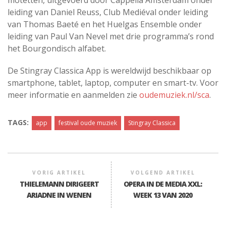
motetten, uitgevoerd door Cappella Amsterdam onder
leiding van Daniel Reuss, Club Mediéval onder leiding
van Thomas Baeté en het Huelgas Ensemble onder
leiding van Paul Van Nevel met drie programma’s rond
het Bourgondisch alfabet.
De Stingray Classica App is wereldwijd beschikbaar op
smartphone, tablet, laptop, computer en smart-tv. Voor
meer informatie en aanmelden zie
oudemuziek.nl/sca
.
TAGS:
app
festival oude muziek
Stingray Classica
VORIG ARTIKEL
VOLGEND ARTIKEL
THIELEMANN DIRIGEERT
OPERA IN DE MEDIA XXL:
ARIADNE IN WENEN
WEEK 13 VAN 2020