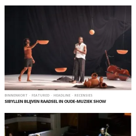
BINNENKORT
FEATURED
HEADLINE
RECENSIES
SIBYLLEN BLIJVEN RAADSEL IN OUDE-MUZIEK SHOW