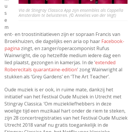
u
Via de Stingray Classica App zijn ensembles als Cappella
s
Amsterdam te beluisteren. (© Annelies van der Vegt)
e
m
ent- en troostinitiatieven zijn er sopraan Francis van
Broekhuizen, die dagelijks een aria op haar
Facebook-
pagina
zingt, en zanger/operacomponist Rufus
Wainwright, die op hetzelfde medium iedere dag een
lied plaatst, gezongen in kamerjas. In de ‘
extended
Roberecitals quarantaine-edition
’ zong Wainwright al
stukken als ‘Grey Gardens’ en ‘The Art Teacher’.
Oude muziek is er ook, in ruime mate, dankzij het
initiatief van het Festival Oude Muziek in Utrecht met
Stingray Classica. ‘Om muziekliefhebbers in deze
woelige tijd een muzikaal hart onder de riem te steken,
zijn 28 concertregistraties van het Festival Oude Muziek
Utrecht 2018 vanaf nu gratis toegankelijk in de