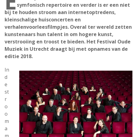
E
symfonisch repertoire en verder is er een niet
bij te houden stroom aan internetoptredens,
kleinschalige huisconcerten en
verhalenvoorleesfilmpjes. Overal ter wereld zetten
kunstenaars hun talent in om hogere kunst,
verstrooiing en troost te bieden. Het Festival Oude
Muziek in Utrecht draagt bij met opnames van de
editie 2018.
In
d
e
st
r
o
o
m
a
m