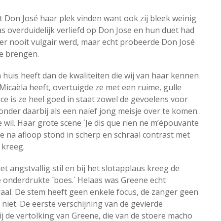
 Don José haar plek vinden want ook zij bleek weinig
as overduidelijk verliefd op Don Jose en hun duet had
hter nooit vulgair werd, maar echt probeerde Don José
te brengen.
 huis heeft dan de kwaliteiten die wij van haar kennen
 Micaëla heeft, overtuigde ze met een ruime, gulle
ce is ze heel goed in staat zowel de gevoelens voor
zonder daarbij als een naïef jong meisje over te komen.
e wil. Haar grote scene ´Je dis que rien ne m’épouvante
e na afloop stond in scherp en schraal contrast met
kreeg.
et angstvallig stil en bij het slotapplaus kreeg de
 onderdrukte ´boes.´ Helaas was Greene echt
traal. De stem heeft geen enkele focus, de zanger geen
a niet. De eerste verschijning van de gevierde
bij de vertolking van Greene, die van de stoere macho