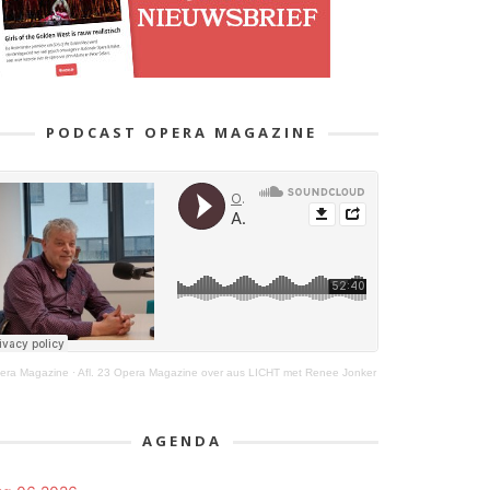
PODCAST OPERA MAGAZINE
era Magazine
·
Afl. 23 Opera Magazine over aus LICHT met Renee Jonker
AGENDA