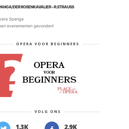
PANGA/DER ROSENKAVALIER – R.STRAUSS
pera Spanga
een evenementen gevonden!
OPERA VOOR BEGINNERS
VOLG ONS
1.3K