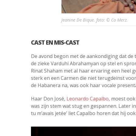
Jeanine De Bique. foto: © Co Merz.
CAST EN MIS-CAST
De avond begon met de aankondiging dat de 
de zieke Varduhi Abrahamyan op stel en sprong
Rinat Shaham met al haar ervaring een heel 
sterk en een Carmen die niet terugdeinst voor
de Habanera na, was ook haar vocale presenta
Haar Don José,
Leonardo Capalbo
, moest ook
was zijn stem wat stug en gespannen. Later in 
tu m’avais jetée’ liet Capalbo horen dat hij oo