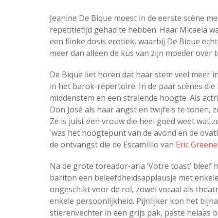
Jeanine De Bique moest in de eerste scène met
repetitietijd gehad te hebben. Haar Micaëla w
een flinke dosis erotiek, waarbij De Bique ec
meer dan alleen de kus van zijn moeder over 
De Bique liet horen dat haar stem veel meer in
in het barok-repertoire. In de paar scènes die
middenstem en een stralende hoogte. Als actri
Don José als haar angst en twijfels te tonen, 
Ze is juist een vrouw die heel goed weet wat z
´was het hoogtepunt van de avond en de ovati
de ontvangst die de Escamillio van
Eric Greene
Na de grote toreador-aria ‘Votre toast’ bleef h
bariton een beleefdheidsapplausje met enkele
ongeschikt voor de rol, zowel vocaal als thea
enkele persoonlijkheid. Pijnlijker kon het bijn
stierenvechter in een grijs pak, paste helaas 