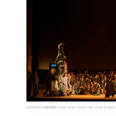
Scènefoto
Carmen
in het Gran Teatre del Liceu in Bar