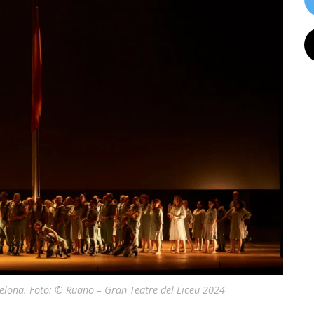
celona. Foto: © Ruano – Gran Teatre del Liceu 2024