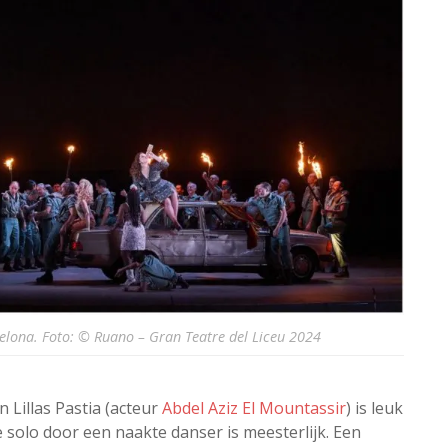
celona. Foto: © Ruano – Gran Teatre del Liceu 2024
 Lillas Pastia (acteur
Abdel Aziz El Mountassir
) is leuk
 solo door een naakte danser is meesterlijk. Een