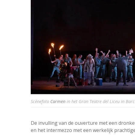
Scènefoto
Carmen
in het Gran Teatre del Liceu in Bar
De invulling van de ouverture met een dronken
en het intermezzo met een werkelijk prachtige