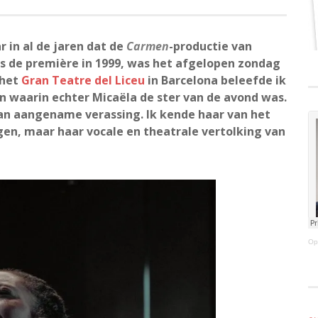
r in al de jaren dat de
Carmen
-productie van
 de première in 1999, was het afgelopen zondag
 het
Gran Teatre del Liceu
in Barcelona beleefde ik
en waarin echter Micaëla de ster van de avond was.
n aangename verassing. Ik kende haar van het
ngen, maar haar vocale en theatrale vertolking van
Op