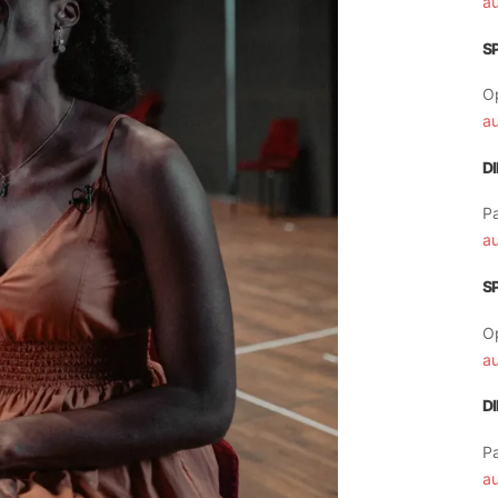
a
S
O
a
D
Pa
a
S
O
a
D
Pa
a