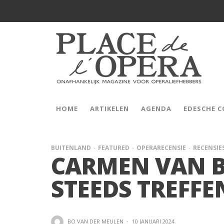
HOME
ARTIKELEN
AGENDA
EDESCHE 
BUITENLAND
FEATURED
OPERARECENSIE
RECENSIE
CARMEN VAN B
STEEDS TREFFE
BO VAN DER MEULEN
·
10 JANUARI 2024