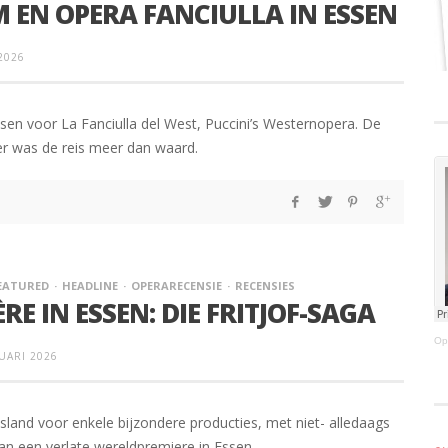
 EN OPERA FANCIULLA IN ESSEN
 2026
sen voor La Fanciulla del West, Puccini’s Westernopera. De
er was de reis meer dan waard.
EATURED
HEADLINE
OPERARECENSIE
RECENSIES
E IN ESSEN: DIE FRITJOF-SAGA
Op
UARI 2026
sland voor enkele bijzondere producties, met niet- alledaags
 van een verlate wereldpremiere in Essen.