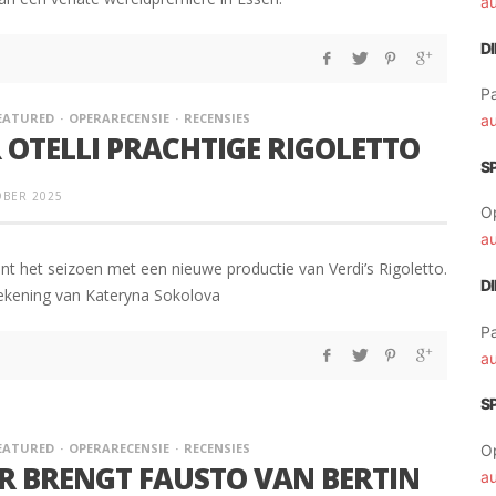
a
D
Pa
EATURED
OPERARECENSIE
RECENSIES
a
 OTELLI PRACHTIGE RIGOLETTO
S
OBER 2025
O
a
t het seizoen met een nieuwe productie van Verdi’s Rigoletto.
D
ekening van Kateryna Sokolova
Pa
a
S
EATURED
OPERARECENSIE
RECENSIES
O
R BRENGT FAUSTO VAN BERTIN
a