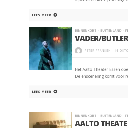
LEES MEER
BINNENKORT
BUITENLAND
F
VADER/BUTLER
PETER FRANKEN
-
14 OKT
Het Aalto Theater Essen open
De enscenering komt voor r
LEES MEER
BINNENKORT
BUITENLAND
F
AALTO THEATE