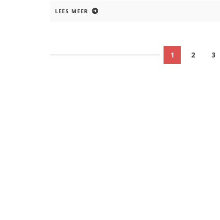
LEES MEER
1
2
3