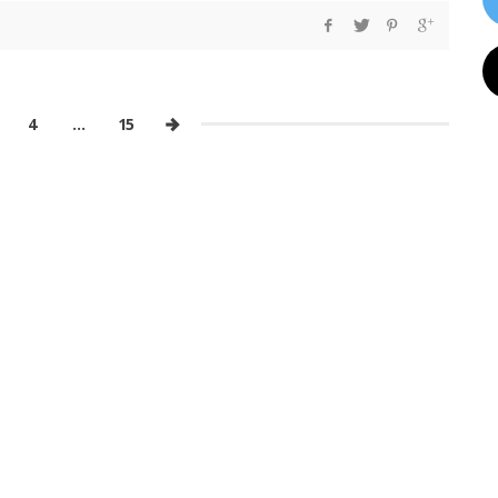
4
…
15