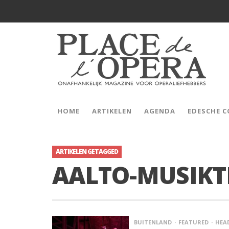
HOME
ARTIKELEN
AGENDA
EDESCHE 
ARTIKELEN GETAGGED
AALTO-MUSIKT
BUITENLAND
FEATURED
HEA