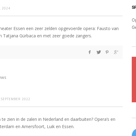
S
L 2024
O
G
Theater Essen een zeer zelden opgevoerde opera: Fausto van
van Tatjana Gürbaca en met zeer goede zangers.
UWS
 SEPTEMBER 2022
te zien in de zalen in Nederland en daarbuiten? Opera’s en
sterdam en Amersfoort, Luik en Essen.