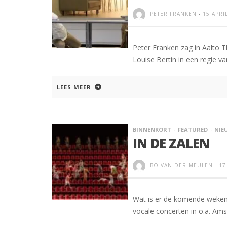
PETER FRANKEN
-
15 APRI
Peter Franken zag in Aalto 
Louise Bertin in een regie 
LEES MEER
BINNENKORT
FEATURED
NIE
IN DE ZALEN
BO VAN DER MEULEN
-
17
Wat is er de komende weken 
vocale concerten in o.a. Am