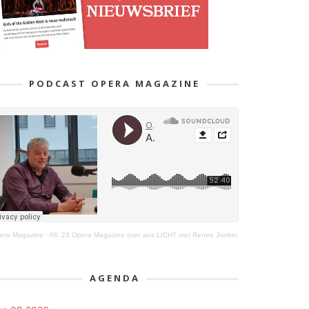
PODCAST OPERA MAGAZINE
era Magazine
·
Afl. 23 Opera Magazine over aus LICHT met Renee Jonker
AGENDA