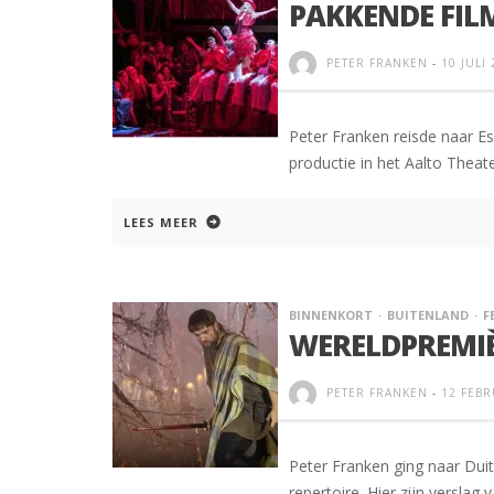
PAKKENDE FILM
PETER FRANKEN
-
10 JULI
Peter Franken reisde naar Es
productie in het Aalto Theat
LEES MEER
BINNENKORT
BUITENLAND
F
WERELDPREMIÈR
PETER FRANKEN
-
12 FEBR
Peter Franken ging naar Duit
repertoire. Hier zijn verslag