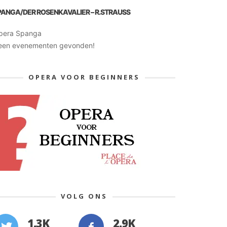
PANGA/DER ROSENKAVALIER – R.STRAUSS
pera Spanga
een evenementen gevonden!
OPERA VOOR BEGINNERS
VOLG ONS
1.3K