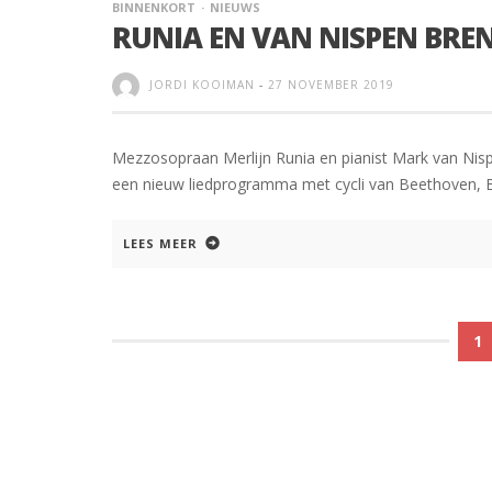
BINNENKORT
NIEUWS
RUNIA EN VAN NISPEN BRE
JORDI KOOIMAN
-
27 NOVEMBER 2019
Mezzosopraan Merlijn Runia en pianist Mark van Nis
een nieuw liedprogramma met cycli van Beethoven, B
LEES MEER
1