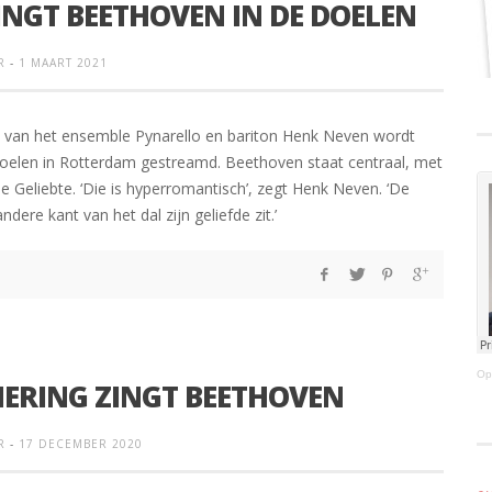
INGT BEETHOVEN IN DE DOELEN
R
-
1 MAART 2021
 van het ensemble Pynarello en bariton Henk Neven wordt
oelen in Rotterdam gestreamd. Beethoven staat centraal, met
e Geliebte. ‘Die is hyperromantisch’, zegt Henk Neven. ‘De
dere kant van het dal zijn geliefde zit.’
Op
ERING ZINGT BEETHOVEN
R
-
17 DECEMBER 2020