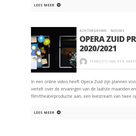
LEES MEER
ACHTERGROND
NIEUWS
OPERA ZUID P
2020/2021
FRANÇOIS VAN DEN ANKE
In een online video heeft Opera Zuid zijn plannen 
vertelt over de ervaringen van de laatste maanden en
film/theaterproductie aan, een livestream van twee 
LEES MEER