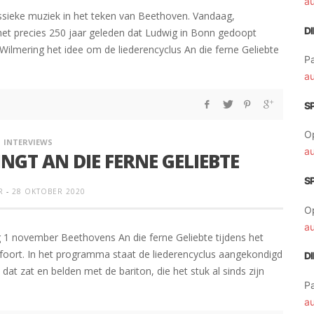
a
assieke muziek in het teken van Beethoven. Vandaag,
D
et precies 250 jaar geleden dat Ludwig in Bonn gedoopt
Wilmering het idee om de liederencyclus An die ferne Geliebte
Pa
a
S
O
INTERVIEWS
a
NGT AN DIE FERNE GELIEBTE
S
R
-
28 OKTOBER 2020
O
a
1 november Beethovens An die ferne Geliebte tijdens het
foort. In het programma staat de liederencyclus aangekondigd
D
dat zat en belden met de bariton, die het stuk al sinds zijn
Pa
a