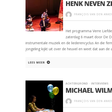
HENK NEVEN Z
FRANÇOIS VAN DEN ANKE
Het programma Verre Liefde
zaterdag 6 maart door De D
instrumentale muziek en de liederencyclus An die fern
jongeling kijkt uit over de heuvel en weet dat aan de an
LEES MEER
ACHTERGROND
INTERVIEWS
MICHAEL WILM
FRANÇOIS VAN DEN ANKE