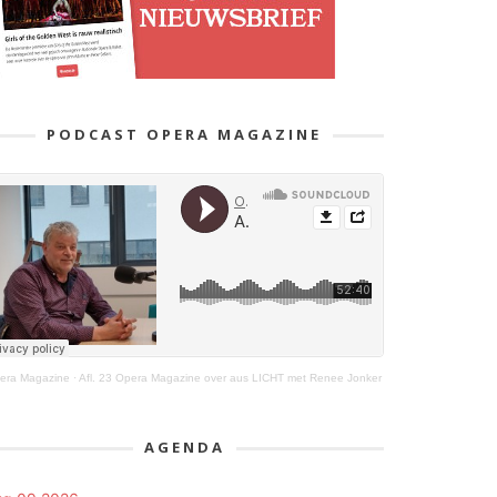
PODCAST OPERA MAGAZINE
era Magazine
·
Afl. 23 Opera Magazine over aus LICHT met Renee Jonker
AGENDA