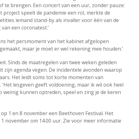
of te brengen. Een concert van een uur, zonder pauze:
 dit project speelt de pandemie een rol, merkte de
tities iemand stand-by als invaller voor één van de
 van een coronatest.’
jdens het persmoment van het kabinet afgelopen
emaakt, maar je moet er wel rekening mee houden.’
iteit. Sinds de maatregelen van twee weken geleden
t zijn agenda vegen. De incidentele avonden waarop
chaars. Het leidt soms tot korte momenten van
‘Het lesgeven geeft voldoening, maar ik wil ook heel
o weinig kunnen optreden, speel en zing je de keren
 op 1 en 8 november een Beethoven Festival. Het
 1 november om 14.00 uur. Zie voor meer informatie