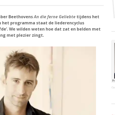
mber Beethovens
An die ferne Geliebte
tijdens het
In het programma staat de liederencyclus
fde’. We wilden weten hoe dat zat en belden met
ding met plezier zingt.
Op