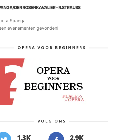
PANGA/DER ROSENKAVALIER – R.STRAUSS
pera Spanga
een evenementen gevonden!
OPERA VOOR BEGINNERS
VOLG ONS
1.3K