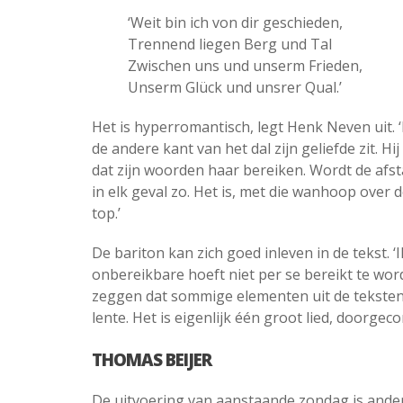
‘Weit bin ich von dir geschieden,
Trennend liegen Berg und Tal
Zwischen uns und unserm Frieden,
Unserm Glück und unsrer Qual.’
Het is hyperromantisch, legt Henk Neven uit. ‘
de andere kant van het dal zijn geliefde zit. Hi
dat zijn woorden haar bereiken. Wordt de afst
in elk geval zo. Het is, met die wanhoop over d
top.’
De bariton kan zich goed inleven in de tekst. ‘
onbereikbare hoeft niet per se bereikt te wo
zeggen dat sommige elementen uit de teksten 
lente. Het is eigenlijk één groot lied, doorg
THOMAS BEIJER
De uitvoering van aanstaande zondag is anders