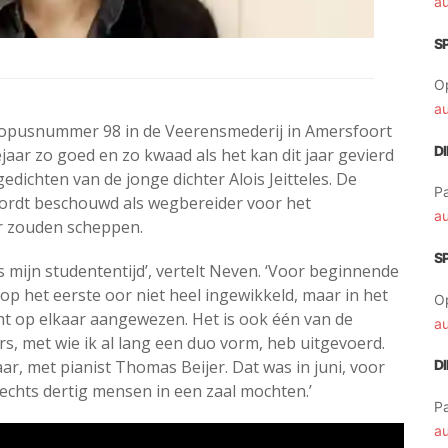
a
S
O
a
 opusnummer 98 in de Veerensmederij in Amersfoort
D
aar zo goed en zo kwaad als het kan dit jaar gevierd
edichten van de jonge dichter Alois Jeitteles. De
Pa
wordt beschouwd als wegbereider voor het
a
er zouden scheppen.
S
ds mijn studententijd’, vertelt Neven. ‘Voor beginnende
 op het eerste oor niet heel ingewikkeld, maar in het
O
ht op elkaar aangewezen. Het is ook één van de
a
rs, met wie ik al lang een duo vorm, heb uitgevoerd.
D
r, met pianist Thomas Beijer. Dat was in juni, voor
lechts dertig mensen in een zaal mochten.’
Pa
a