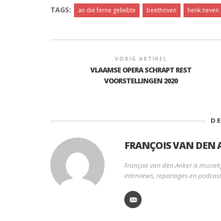
TAGS:
an die ferne geliebte
beethoven
henk neven
VORIG ARTIKEL
VLAAMSE OPERA SCHRAPT REST
VOORSTELLINGEN 2020
D
FRANÇOIS VAN DEN 
François van den Anker is muziekj
interviews, reportages en podcast