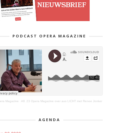
PODCAST OPERA MAGAZINE
era Magazine
·
Afl. 23 Opera Magazine over aus LICHT met Renee Jonker
AGENDA