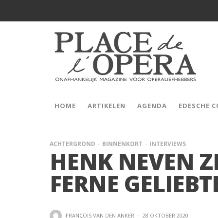
HOME
ARTIKELEN
AGENDA
EDESCHE 
ACHTERGROND
BINNENKORT
INTERVIEWS
HENK NEVEN ZI
FERNE GELIEBT
FRANÇOIS VAN DEN ANKER
·
28 OKTOBER 2020