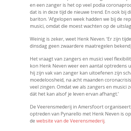
en een zanger is het op veel podia coronapro
dat is in deze tijd de nieuwe trend. En ook bij
bariton. ‘Afgelopen week hadden we bij de repe
musici, omdat die moest wachten op de uitslag
Weinig is zeker, weet Henk Neven. ‘Er zijn ti
dinsdag geen zwaardere maatregelen bekendg
Het vraagt van zangers en musici veel flexibil
kon Henk Neven weer een aantal optredens ui
hij zijn vak van zanger kan uitoefenen zijn s
moedeloosheid, na acht maanden coronacrisis. 
veel zingen. Omdat we als zangers en musici z
dát het kan alsof je leven ervan afhangt.’
De Veerensmederij in Amersfoort organiseert
optreden van Pynarello met Henk Neven is op
de
website van de Veerensmederij
.