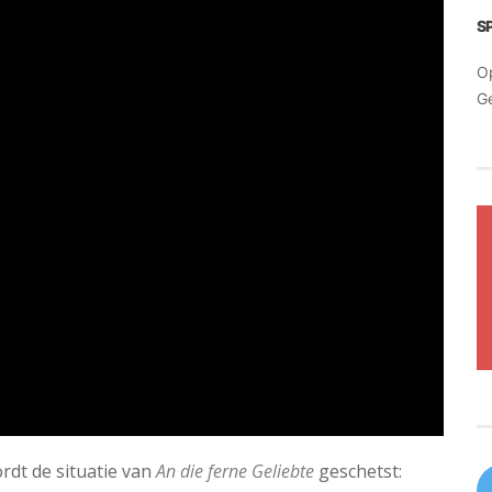
S
O
G
rdt de situatie van
An die ferne Geliebte
geschetst: