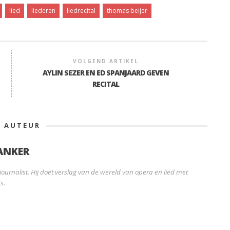
lied
liederen
liedrecital
thomas beijer
VOLGEND ARTIKEL
AYLIN SEZER EN ED SPANJAARD GEVEN
RECITAL
E AUTEUR
ANKER
ournalist. Hij doet verslag van de wereld van opera en lied met
s.