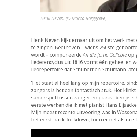
Henk Neven. (© Marco Borggreve)
Henk Neven kijkt ernaar uit om het werk met
te zingen. Beethoven – wiens 250ste geboortej
wordt – componeerde
An die ferne Geliebte
op g
liederencyclus uit 1816 vormt één geheel en 
liedrepertoire dat Schubert en Schumann lat
‘Het staat al heel lang op mijn repertoire, sin
zangers is het een fantastisch stuk. Het klinkt
samenspel tussen zanger en pianist ben je ec
eerste werken die ik met pianist Hans Eijsacke
Mijn meest recente uitvoering was in Wassenaa
het eerst na de lockdown, toen er net als nu s