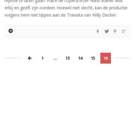
reprise te laten gaan. Place de l’Opera-lezer Hans Balner was
erbij en geeft zijn oordeel. Hoewel niet slecht, kan de productie
volgens hem niet tippen aan de Traviata van Willy Decker.
1
…
13
14
15
16