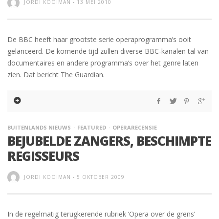
JORDI KOOIMAN
-
13 MEI 2010
De BBC heeft haar grootste serie operaprogramma’s ooit
gelanceerd. De komende tijd zullen diverse BBC-kanalen tal van
documentaires en andere programma’s over het genre laten
zien. Dat bericht The Guardian.
BUITENLANDS NIEUWS
FEATURED
OPERARECENSIE
BEJUBELDE ZANGERS, BESCHIMPTE
REGISSEURS
JORDI KOOIMAN
-
5 OKTOBER 2009
In de regelmatig terugkerende rubriek ‘Opera over de grens’