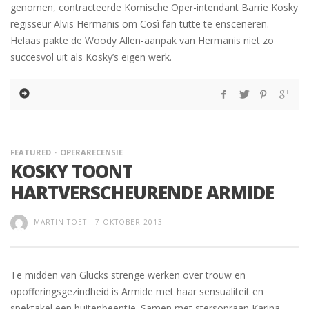
genomen, contracteerde Komische Oper-intendant Barrie Kosky
regisseur Alvis Hermanis om Così fan tutte te ensceneren.
Helaas pakte de Woody Allen-aanpak van Hermanis niet zo
succesvol uit als Kosky’s eigen werk.
FEATURED
OPERARECENSIE
KOSKY TOONT
HARTVERSCHEURENDE ARMIDE
MARTIN TOET
-
7 OKTOBER 2013
Te midden van Glucks strenge werken over trouw en
opofferingsgezindheid is Armide met haar sensualiteit en
spektakel een buitenbeentje. Samen met stersopraan Karina