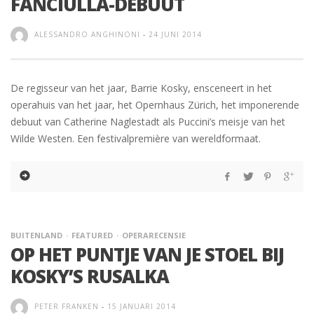
FANCIULLA-DEBUUT
ALESSANDRO ANGHINONI
-
24 JUNI 2014
De regisseur van het jaar, Barrie Kosky, ensceneert in het
operahuis van het jaar, het Opernhaus Zürich, het imponerende
debuut van Catherine Naglestadt als Puccini’s meisje van het
Wilde Westen. Een festivalpremière van wereldformaat.
BUITENLAND
FEATURED
OPERARECENSIE
OP HET PUNTJE VAN JE STOEL BIJ
KOSKY’S RUSALKA
PETER FRANKEN
-
15 JANUARI 2014