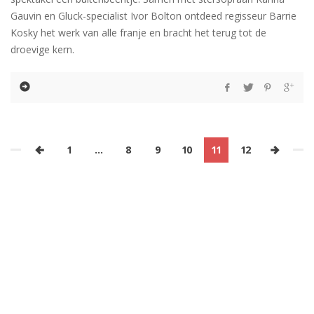
Gauvin en Gluck-specialist Ivor Bolton ontdeed regisseur Barrie
Kosky het werk van alle franje en bracht het terug tot de
droevige kern.
1
…
8
9
10
11
12