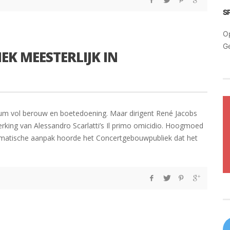
S
O
G
EK MEESTERLIJK IN
rium vol berouw en boetedoening. Maar dirigent René Jacobs
erking van Alessandro Scarlatti’s Il primo omicidio. Hoogmoed
dramatische aanpak hoorde het Concertgebouwpubliek dat het