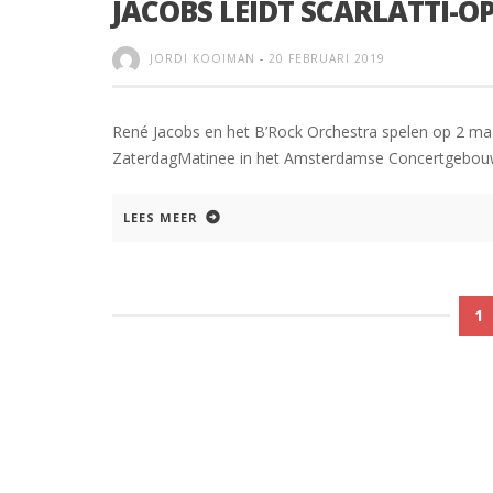
JACOBS LEIDT SCARLATTI-O
JORDI KOOIMAN
-
20 FEBRUARI 2019
René Jacobs en het B’Rock Orchestra spelen op 2 maar
ZaterdagMatinee in het Amsterdamse Concertgebouw.
LEES MEER
1