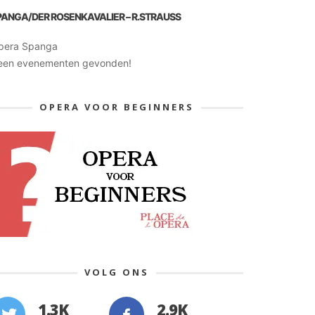
PANGA/DER ROSENKAVALIER – R.STRAUSS
pera Spanga
een evenementen gevonden!
OPERA VOOR BEGINNERS
VOLG ONS
1.3K