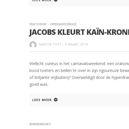
FEATURED
OPERARECENSIE
JACOBS KLEURT KAÏN-KRONI
MARTIN TOET
-
4 MAART 2019
Wellicht curieus in het carnavalsweekend: een orato
bood toeters en bellen te over in zijn rigoureuze bew
of briljante vrijbuiterij? Overweldigd door de hyper
goed was.
LEES MEER
BINNENKORT