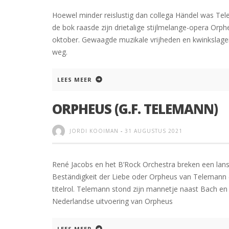
Hoewel minder reislustig dan collega Händel was Te
de bok raasde zijn drietalige stijlmelange-opera Or
oktober. Gewaagde muzikale vrijheden en kwinkslagen
weg.
LEES MEER
ORPHEUS (G.F. TELEMANN)
JORDI KOOIMAN
-
31 AUGUSTUS 2021
René Jacobs en het B’Rock Orchestra breken een lan
Beständigkeit der Liebe oder Orpheus van Telemann (
titelrol. Telemann stond zijn mannetje naast Bach e
Nederlandse uitvoering van Orpheus
LEES MEER