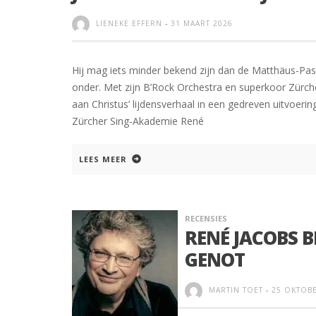
LIENEKE EFFERN
-
31 MAART 2026
Hij mag iets minder bekend zijn dan de Matthäus-Pass
onder. Met zijn B’Rock Orchestra en superkoor Zürc
aan Christus’ lijdensverhaal in een gedreven uitvoer
Zürcher Sing-Akademie René
LEES MEER
RECENSIES
RENÉ JACOBS 
GENOT
MARTIN TOET
-
25 OKTOBE