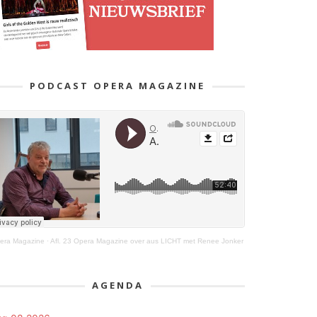
PODCAST OPERA MAGAZINE
era Magazine
·
Afl. 23 Opera Magazine over aus LICHT met Renee Jonker
AGENDA