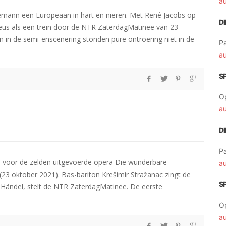
a
lemann een Europeaan in hart en nieren. Met René Jacobs op
D
pheus als een trein door de NTR ZaterdagMatinee van 23
 in de semi-enscenering stonden pure ontroering niet in de
Pa
a
S
O
a
D
Pa
s voor de zelden uitgevoerde opera Die wunderbare
a
23 oktober 2021). Bas-bariton Krešimir Stražanac zingt de
S
n Händel, stelt de NTR ZaterdagMatinee. De eerste
O
a