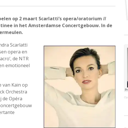
pelen op 2 maart Scarlatti’s opera/oratorium
Il
tinee in het Amsterdamse Concertgebouw. In de
Vermeulen.
dra Scarlatti
sen opera en
sacro’, de NTR
en emotioneel
e van Kaïn op
ock Orchestra
ij de Opéra
Op
t Concertgebouw
ertante