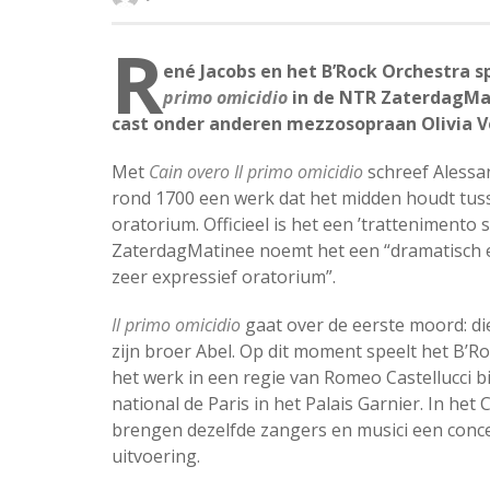
R
ené Jacobs en het B’Rock Orchestra s
primo omicidio
in de NTR ZaterdagMa
cast onder anderen mezzosopraan Olivia 
Met
Cain overo Il primo omicidio
schreef Alessan
rond 1700 een werk dat het midden houdt tus
oratorium. Officieel is het een ’trattenimento 
ZaterdagMatinee noemt het een “dramatisch 
zeer expressief oratorium”.
Il primo omicidio
gaat over de eerste moord: di
zijn broer Abel. Op dit moment speelt het B’R
het werk in een regie van Romeo Castellucci b
national de Paris in het Palais Garnier. In he
brengen dezelfde zangers en musici een conc
uitvoering.