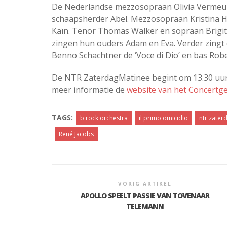
De Nederlandse mezzosopraan Olivia Vermeul
schaapsherder Abel. Mezzosopraan Kristina 
Kaïn. Tenor Thomas Walker en sopraan Brigit
zingen hun ouders Adam en Eva. Verder zingt
Benno Schachtner de ‘Voce di Dio’ en bas Robe
De NTR ZaterdagMatinee begint om 13.30 uur 
meer informatie de
website van het Concert
TAGS:
b'rock orchestra
il primo omicidio
ntr zater
René Jacobs
VORIG ARTIKEL
APOLLO SPEELT PASSIE VAN TOVENAAR
TELEMANN