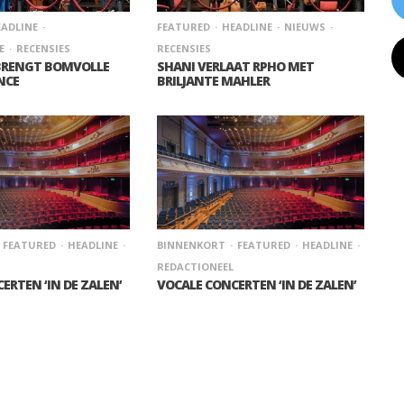
ADLINE
FEATURED
HEADLINE
NIEUWS
E
RECENSIES
RECENSIES
BRENGT BOMVOLLE
SHANI VERLAAT RPHO MET
NCE
BRILJANTE MAHLER
FEATURED
HEADLINE
BINNENKORT
FEATURED
HEADLINE
REDACTIONEEL
ERTEN ‘IN DE ZALEN’
VOCALE CONCERTEN ‘IN DE ZALEN’