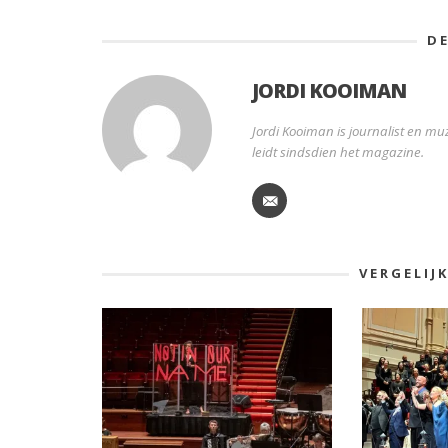
D
JORDI KOOIMAN
Jordi Kooiman is journalist en muz
leidt sindsdien het magazine.
VERGELIJ