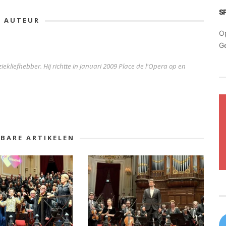
S
E AUTEUR
O
G
iekliefhebber. Hij richtte in januari 2009 Place de l'Opera op en
KBARE ARTIKELEN