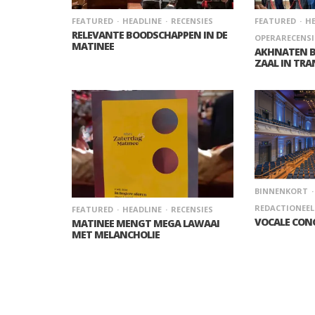
FEATURED
HEADLINE
RECENSIES
FEATURED
HE
RELEVANTE BOODSCHAPPEN IN DE
OPERARECENSI
MATINEE
AKHNATEN 
ZAAL IN TRA
BINNENKORT
REDACTIONEEL
FEATURED
HEADLINE
RECENSIES
VOCALE CONC
MATINEE MENGT MEGA LAWAAI
MET MELANCHOLIE