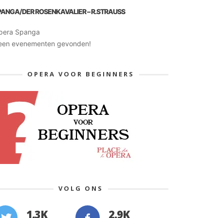
PANGA/DER ROSENKAVALIER – R.STRAUSS
pera Spanga
een evenementen gevonden!
OPERA VOOR BEGINNERS
VOLG ONS
1.3K