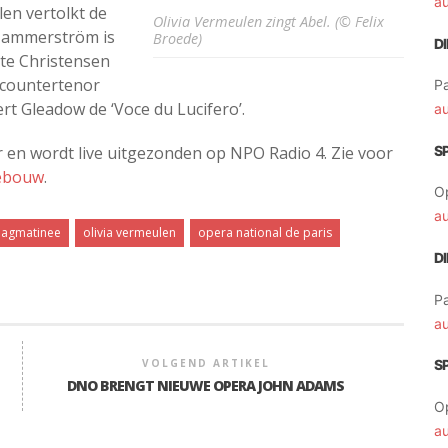
a
en vertolkt de
Olivia Vermeulen zingt Abel. (© Felix
Hammerström is
Broede)
D
te Christensen
 countertenor
Pa
rt Gleadow de ‘Voce du Lucifero’.
a
en wordt live uitgezonden op NPO Radio 4. Zie voor
S
gebouw
.
O
a
dagmatinee
olivia vermeulen
opera national de paris
D
Pa
a
VOLGEND ARTIKEL
S
DNO BRENGT NIEUWE OPERA JOHN ADAMS
O
a