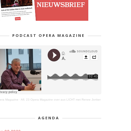
PODCAST OPERA MAGAZINE
era Magazine
·
Afl. 23 Opera Magazine over aus LICHT met Renee Jonker
AGENDA