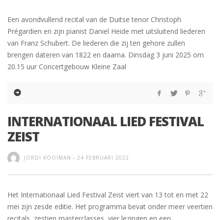
Een avondvullend recital van de Duitse tenor Christoph
Prégardien en zijn pianist Daniel Heide met uitsluitend liederen
van Franz Schubert. De liederen die zij ten gehore zullen
brengen dateren van 1822 en daarna. Dinsdag 3 juni 2025 om
20.15 uur Concertgebouw Kleine Zaal
INTERNATIONAAL LIED FESTIVAL
ZEIST
JORDI KOOIMAN
-
24 FEBRUARI 2022
Het Internationaal Lied Festival Zeist viert van 13 tot en met 22
mei zijn zesde editie. Het programma bevat onder meer veertien
recitals, zestien masterclasses, vier lezingen en een