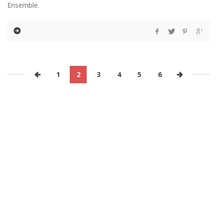
Ensemble.
1
2
3
4
5
6