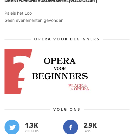
DIE ENTFÜHRUNG AUS DEM SERIAL(W.A.MOZART)
Paleis het Loo
Geen evenementen gevonden!
OPERA VOOR BEGINNERS
VOLG ONS
1.3K
VOLGERS
FANS