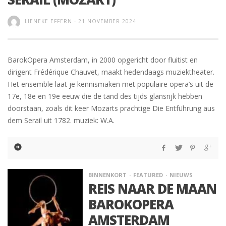
LIENEKE EFFERN
-
21 NOVEMBER 2024
BarokOpera Amsterdam, in 2000 opgericht door fluitist en
dirigent Frédérique Chauvet, maakt hedendaags muziektheater.
Het ensemble laat je kennismaken met populaire opera’s uit de
17e, 18e en 19e eeuw die de tand des tijds glansrijk hebben
doorstaan, zoals dit keer Mozarts prachtige Die Entführung aus
dem Serail uit 1782. muziek: W.A.
BINNENKORT
FEATURED
NIEUWS
REIS NAAR DE MAAN
BAROKOPERA
AMSTERDAM