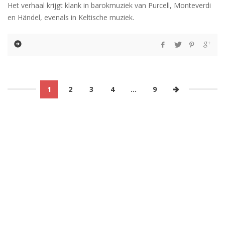
Het verhaal krijgt klank in barokmuziek van Purcell, Monteverdi
en Händel, evenals in Keltische muziek.
1
2
3
4
…
9