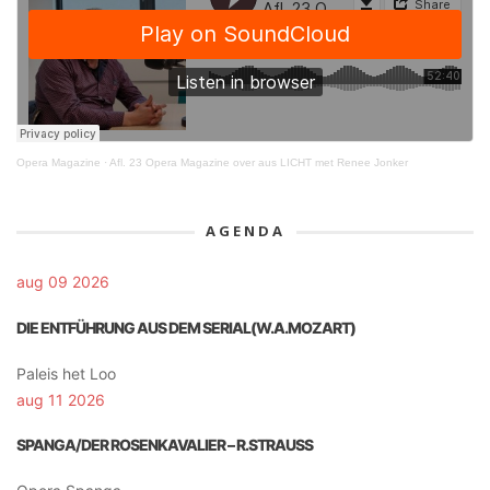
Opera Magazine
·
Afl. 23 Opera Magazine over aus LICHT met Renee Jonker
AGENDA
aug 09 2026
DIE ENTFÜHRUNG AUS DEM SERIAL(W.A.MOZART)
Paleis het Loo
aug 11 2026
SPANGA/DER ROSENKAVALIER – R.STRAUSS