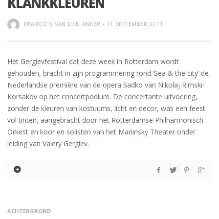
KLANKKLEUREN
FRANÇOIS VAN DEN ANKER
-
11 SEPTEMBER 2011
Het Gergievfestival dat deze week in Rotterdam wordt
gehouden, bracht in zijn programmering rond ‘Sea & the city’ de
Nederlandse première van de opera Sadko van Nikolaj Rimski-
Korsakov op het concertpodium. De concertante uitvoering,
zonder de kleuren van kostuums, licht en decor, was een feest
vol tinten, aangebracht door het Rotterdamse Philharmonisch
Orkest en koor en solisten van het Mariinsky Theater onder
leiding van Valery Gergiev.
ACHTERGROND