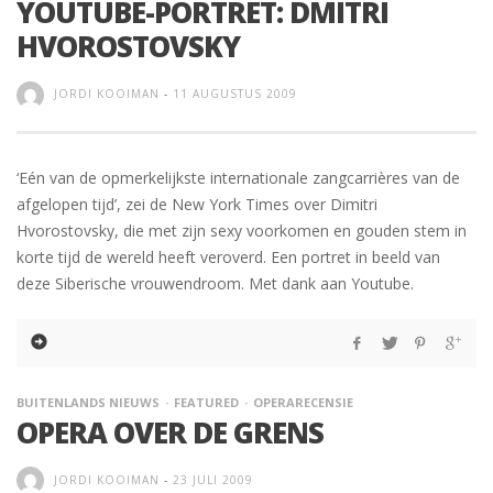
YOUTUBE-PORTRET: DMITRI
HVOROSTOVSKY
JORDI KOOIMAN
-
11 AUGUSTUS 2009
‘Eén van de opmerkelijkste internationale zangcarrières van de
afgelopen tijd’, zei de New York Times over Dimitri
Hvorostovsky, die met zijn sexy voorkomen en gouden stem in
korte tijd de wereld heeft veroverd. Een portret in beeld van
deze Siberische vrouwendroom. Met dank aan Youtube.
BUITENLANDS NIEUWS
FEATURED
OPERARECENSIE
OPERA OVER DE GRENS
JORDI KOOIMAN
-
23 JULI 2009