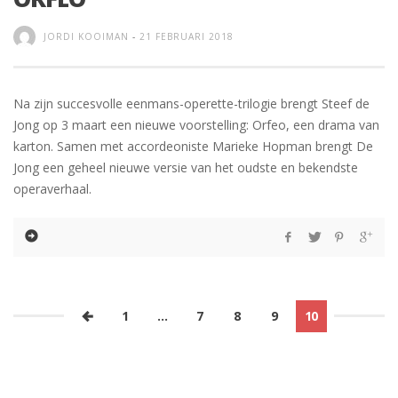
JORDI KOOIMAN
-
21 FEBRUARI 2018
Na zijn succesvolle eenmans-operette-trilogie brengt Steef de
Jong op 3 maart een nieuwe voorstelling: Orfeo, een drama van
karton. Samen met accordeoniste Marieke Hopman brengt De
Jong een geheel nieuwe versie van het oudste en bekendste
operaverhaal.
1
…
7
8
9
10