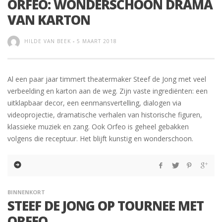
ORFEO: WONDERSCHOON DRAMA
VAN KARTON
HILDE VAN BEEK
-
5 MAART 2018
Al een paar jaar timmert theatermaker Steef de Jong met veel
verbeelding en karton aan de weg. Zijn vaste ingrediënten: een
uitklapbaar decor, een eenmansvertelling, dialogen via
videoprojectie, dramatische verhalen van historische figuren,
klassieke muziek en zang. Ook Orfeo is geheel gebakken
volgens die receptuur. Het blijft kunstig en wonderschoon.
BINNENKORT
STEEF DE JONG OP TOURNEE MET
ORFEO