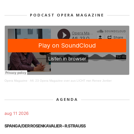
PODCAST OPERA MAGAZINE
Opera Magazine
·
Afl. 23 Opera Magazine over aus LICHT met Renee Jonker
AGENDA
aug 11 2026
SPANGA/DER ROSENKAVALIER – R.STRAUSS