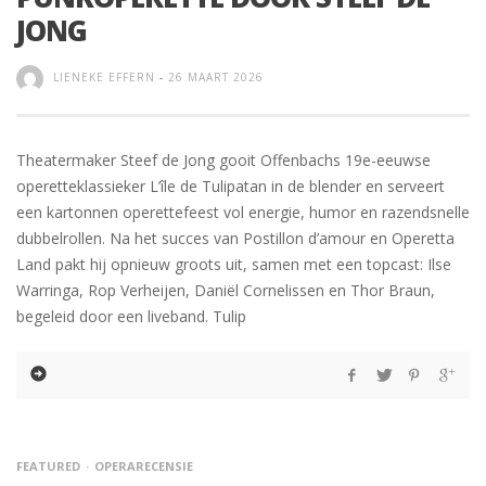
JONG
LIENEKE EFFERN
-
26 MAART 2026
Theatermaker Steef de Jong gooit Offenbachs 19e-eeuwse
operetteklassieker L’île de Tulipatan in de blender en serveert
een kartonnen operettefeest vol energie, humor en razendsnelle
dubbelrollen. Na het succes van Postillon d’amour en Operetta
Land pakt hij opnieuw groots uit, samen met een topcast: Ilse
Warringa, Rop Verheijen, Daniël Cornelissen en Thor Braun,
begeleid door een liveband. Tulip
FEATURED
OPERARECENSIE