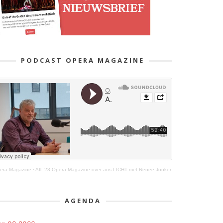
PODCAST OPERA MAGAZINE
era Magazine
·
Afl. 23 Opera Magazine over aus LICHT met Renee Jonker
AGENDA