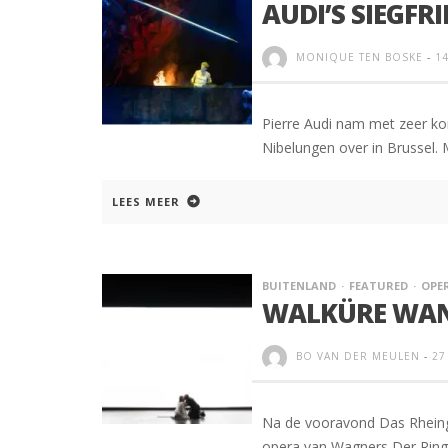
AUDI’S SIEGFR
MONIQUE TEN BOSKE
-
1
Pierre Audi nam met zeer kor
Nibelungen over in Brussel.
LEES MEER
BUITENLAND
FEATURED
OPE
WALKÜRE WANK
BO VAN DER MEULEN
-
27
Na de vooravond Das Rheingo
opera van Wagners Der Ring 