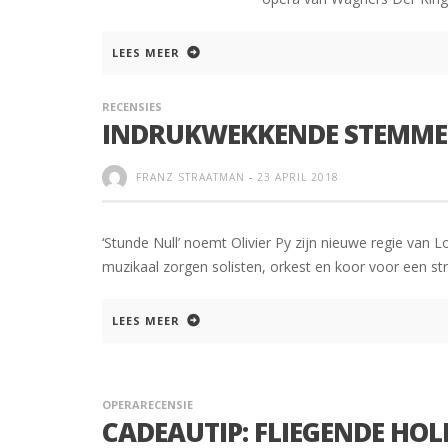
LEES MEER
RECENSIES
INDRUKWEKKENDE STEMME
FRANZ STRAATMAN
-
23 APRIL 2018
‘Stunde Null’ noemt Olivier Py zijn nieuwe regie van L
muzikaal zorgen solisten, orkest en koor voor een s
LEES MEER
OPERARECENSIE
CADEAUTIP: FLIEGENDE HO