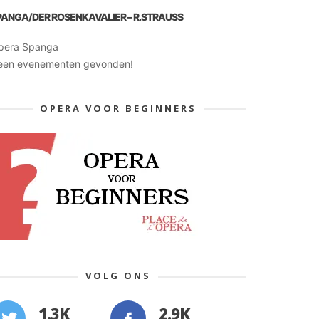
PANGA/DER ROSENKAVALIER – R.STRAUSS
pera Spanga
een evenementen gevonden!
OPERA VOOR BEGINNERS
VOLG ONS
1.3K