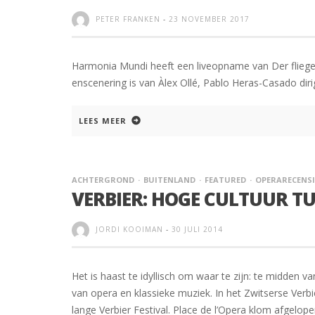
PETER FRANKEN
-
23 NOVEMBER 2017
Harmonia Mundi heeft een liveopname van Der fliegen
enscenering is van Àlex Ollé, Pablo Heras-Casado dirige
LEES MEER
ACHTERGROND
BUITENLAND
FEATURED
OPERARECENSI
VERBIER: HOGE CULTUUR T
JORDI KOOIMAN
-
30 JULI 2014
Het is haast te idyllisch om waar te zijn: te midde
van opera en klassieke muziek. In het Zwitserse Verbi
lange Verbier Festival. Place de l’Opera klom afgelo