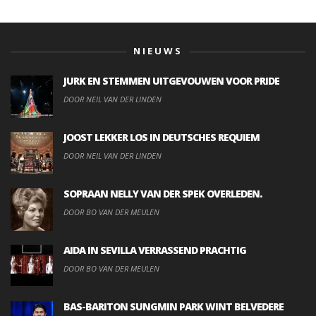
NIEUWS
JURK EN STEMMEN UITGEVOUWEN VOOR PRIDE
DOOR NEIL VAN DER LINDEN
JOOST LEKKER LOS IN DEUTSCHES REQUIEM
DOOR NEIL VAN DER LINDEN
SOPRAAN NELLY VAN DER SPEK OVERLEDEN.
DOOR BO VAN DER MEULEN
AIDA IN SEVILLA VERRASSEND PRACHTIG
DOOR BO VAN DER MEULEN
BAS-BARITON SUNGMIN PARK WINT BELVEDERE