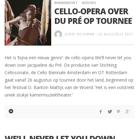
BINNENKORT
NIEUWS
CELLO-OPERA OVER
DU PRÉ OP TOURNEE
JORDI KOOIMAN
-
25 AUGUSTUS 2021
Het is ‘bijna een nieuw genre’: de cello-opera We’ll never let you
down over Jacqueline du Pré. De productie van Stichting
Cellosonate, de Cello Biënnale Amsterdam en OT Rotterdam
gaat vanaf 26 augustus op tournee door het land, beginnend op
het festival O. Bariton Mattijs van de Woerd: ‘Het is een volstrekt
uniek stukje kamermuziektheater.’
WE’LL NEVER LET YOU DOWN