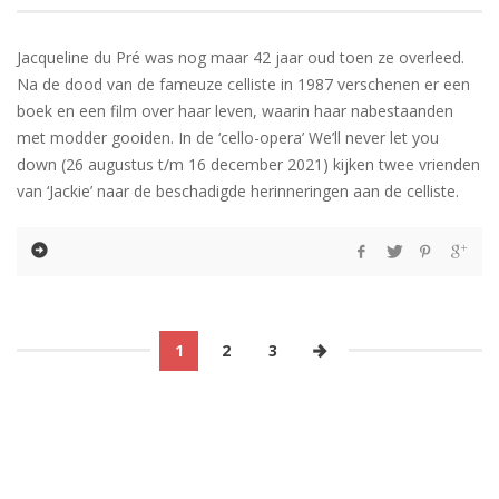
Jacqueline du Pré was nog maar 42 jaar oud toen ze overleed.
Na de dood van de fameuze celliste in 1987 verschenen er een
boek en een film over haar leven, waarin haar nabestaanden
met modder gooiden. In de ‘cello-opera’ We’ll never let you
down (26 augustus t/m 16 december 2021) kijken twee vrienden
van ‘Jackie’ naar de beschadigde herinneringen aan de celliste.
1
2
3