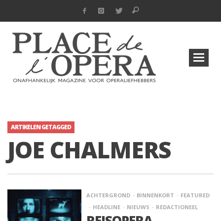
ARTIKELEN GETAGGED
JOE CHALMERS
ACHTERGROND
BINNENKORT
FEATURED
HEADLINE
NIEUWS
REDACTIONEEL
REISOPERA