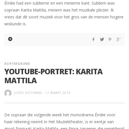
Émilie had een sublieme en een minieme kant. Subliem was
sopraan Karita Mattila, miniem was het muzikale plezier. Ik
vrees dat dit soort muziek voor het gros van de mensen hogere
wiskunde is.
ACHTERGROND
YOUTUBE-PORTRET: KARITA
MATTILA
JORDI KOOIMAN
-
12 MAART 2010
De sopraan die volgende week het monodrama Émilie voor
haar rekening neemt in Het Muziektheater, is er eentje van
groot formaat: Karita Mattila, een Finse zangeres die wereldwijd