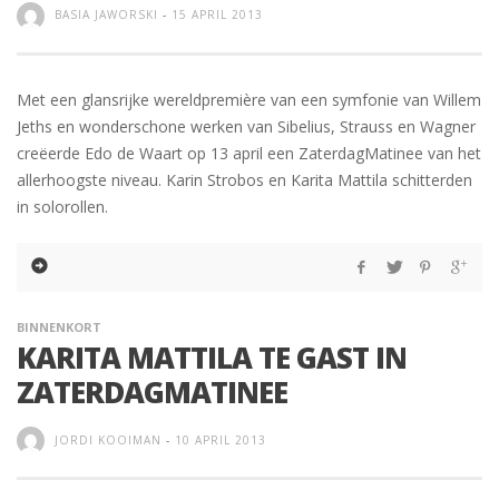
BASIA JAWORSKI
-
15 APRIL 2013
Met een glansrijke wereldpremière van een symfonie van Willem
Jeths en wonderschone werken van Sibelius, Strauss en Wagner
creëerde Edo de Waart op 13 april een ZaterdagMatinee van het
allerhoogste niveau. Karin Strobos en Karita Mattila schitterden
in solorollen.
BINNENKORT
KARITA MATTILA TE GAST IN
ZATERDAGMATINEE
JORDI KOOIMAN
-
10 APRIL 2013