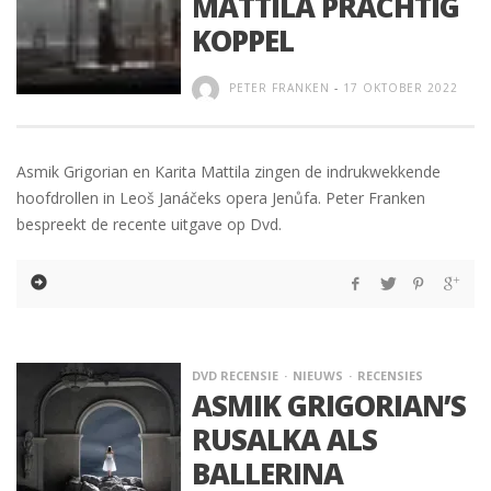
MATTILA PRACHTIG
KOPPEL
PETER FRANKEN
-
17 OKTOBER 2022
Asmik Grigorian en Karita Mattila zingen de indrukwekkende
hoofdrollen in Leoš Janáčeks opera Jenůfa. Peter Franken
bespreekt de recente uitgave op Dvd.
DVD RECENSIE
NIEUWS
RECENSIES
ASMIK GRIGORIAN’S
RUSALKA ALS
BALLERINA