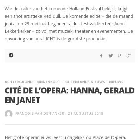
Wie de trailer van het komende Holland Festival bekijkt, krijgt
een shot artistieke Red Bull. De komende editie – die de maand
juni al op 29 mei laat beginnen, aldus festivaldirecteur Annet
Lekkerkerker – zit vol met muziek, theater en evenementen. De
opvoering van aus LICHT is de grootste productie.
ACHTERGROND
BINNENKORT
BUITENLANDS NIEUWS
NIEUWS
CITÉ DE L’OPERA: HANNA, GERALD
EN JANET
FRANÇOIS VAN DEN ANKER
-
21 AUGUSTUS 2018
Het grote operanieuws leest u dagelijks op Place de l’Opera.