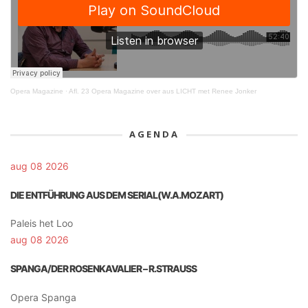
Opera Magazine
·
Afl. 23 Opera Magazine over aus LICHT met Renee Jonker
AGENDA
aug 08 2026
DIE ENTFÜHRUNG AUS DEM SERIAL(W.A.MOZART)
Paleis het Loo
aug 08 2026
SPANGA/DER ROSENKAVALIER – R.STRAUSS
Opera Spanga