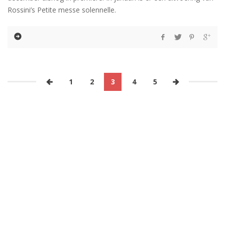
Rossini’s Petite messe solennelle.
1
2
3
4
5