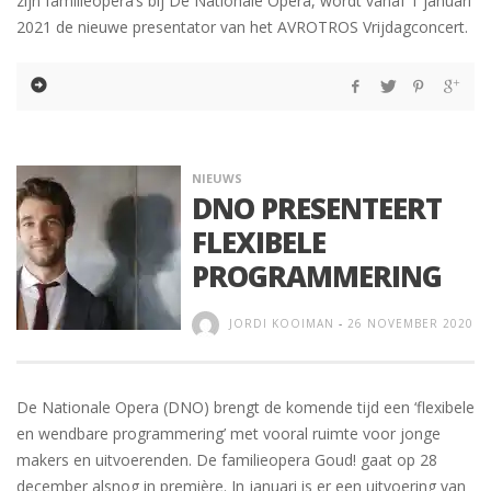
zijn familieopera’s bij De Nationale Opera, wordt vanaf 1 januari
2021 de nieuwe presentator van het AVROTROS Vrijdagconcert.
NIEUWS
DNO PRESENTEERT
FLEXIBELE
PROGRAMMERING
JORDI KOOIMAN
-
26 NOVEMBER 2020
De Nationale Opera (DNO) brengt de komende tijd een ‘flexibele
en wendbare programmering’ met vooral ruimte voor jonge
makers en uitvoerenden. De familieopera Goud! gaat op 28
december alsnog in première. In januari is er een uitvoering van