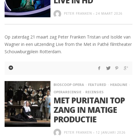
LIVE IN HD
PETER FRANKEN
-
24 MAART 2026
Op zaterdag 21 maart zag Peter Franken Tristan und Isolde van
Wagner in een uitzending Live from the Met in Pathé filmtheater
Schouwburgplein Rotterdam.
BIOSCOOP OPERA
FEATURED
HEADLINE
OPERARECENSIE
RECENSIES
MET PURITANI TOP
ZANG IN MATIGE
PRODUCTIE
PETER FRANKEN
-
12 JANUARI 2026