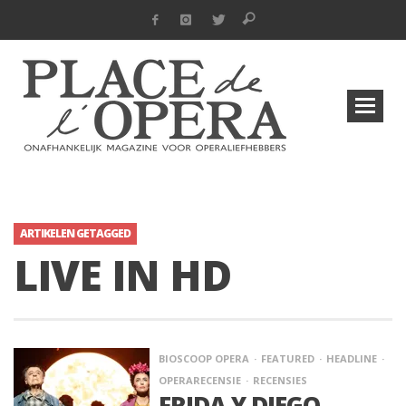
ARTIKELEN GETAGGED
LIVE IN HD
BIOSCOOP OPERA
FEATURED
HEADLINE
OPERARECENSIE
RECENSIES
FRIDA Y DIEGO