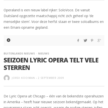
Operaland is een nieuw label rijker: SoloVoce. De vanuit
Duitsland opgezette maatschappij richt zich geheel op ‘de
menselijke stem’. Voor deze herfst staan er twee soloalbums en
een Ernani-opname gepland.
BUITENLANDS NIEUWS
NIEUWS
SEIZOEN LYRIC OPERA TELT VELE
STERREN
JORDI KOOIMAN
-
2 SEPTEMBER 2009
De Lyric Opera uit Chicago – één van de bekendste operahuizen
in Amerika – heeft haar nieuwe seizoen bekendgemaakt. Op het
programma staan acht opera’s, waarin de nodige sterren zullen