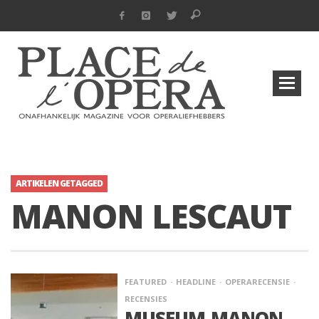
ARTIKELEN GETAGGED
MANON LESCAUT
FEATURED
HEADLINE
OPERARECENSIE
RECENSIES
MUSEUM-MANON