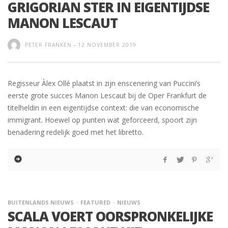
GRIGORIAN STER IN EIGENTIJDSE
MANON LESCAUT
PETER FRANKEN
-
12 NOVEMBER 2019
Regisseur Àlex Ollé plaatst in zijn enscenering van Puccini’s
eerste grote succes Manon Lescaut bij de Oper Frankfurt de
titelheldin in een eigentijdse context: die van economische
immigrant. Hoewel op punten wat geforceerd, spoort zijn
benadering redelijk goed met het libretto.
BUITENLANDS NIEUWS
FEATURED
NIEUWS
SCALA VOERT OORSPRONKELIJKE