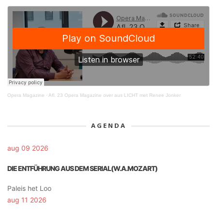
Opera Magazine
·
Afl. 23 Opera Magazine over aus LICHT met Renee Jonker
AGENDA
aug 09 2026
DIE ENTFÜHRUNG AUS DEM SERIAL(W.A.MOZART)
Paleis het Loo
aug 11 2026