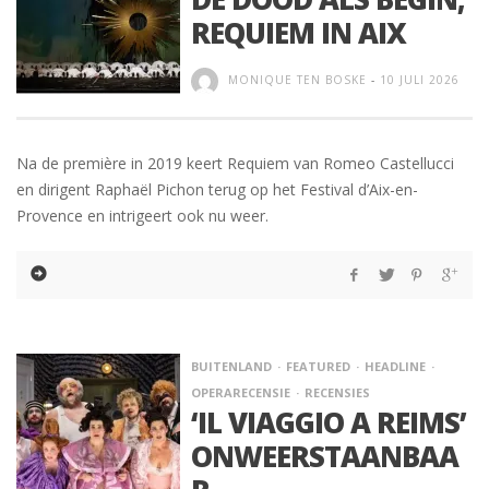
REQUIEM IN AIX
MONIQUE TEN BOSKE
-
10 JULI 2026
Na de première in 2019 keert Requiem van Romeo Castellucci
en dirigent Raphaël Pichon terug op het Festival d’Aix-en-
Provence en intrigeert ook nu weer.
BUITENLAND
FEATURED
HEADLINE
OPERARECENSIE
RECENSIES
‘IL VIAGGIO A REIMS’
ONWEERSTAANBAA