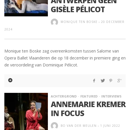
ANTWERPEN GEEN
GISÈLE PÉLICOT
MONIQUE TEN BOSKE
-
20 DECEMBER
2024
Monique ten Boske zag overeenkomsten tussen Salome van
Opera Ballet Vlaanderen die op 18 december in premiere ging en
de veroordeling van Dominique Pélicot.
ACHTERGROND
FEATURED
INTERVIEWS
ANNEMARIE KREMER
IN FOCUS
BO VAN DER MEULEN
-
1 JUNI 2022