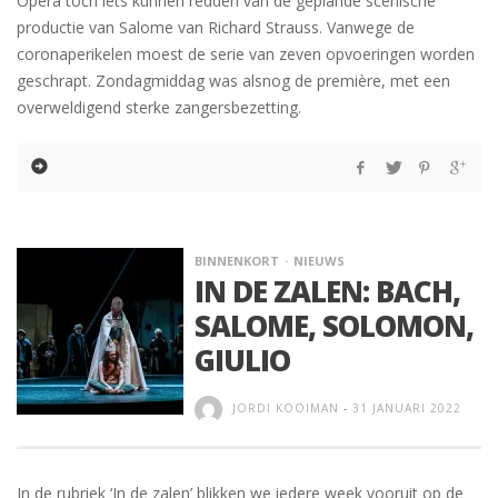
Opera toch iets kunnen redden van de geplande scenische
productie van Salome van Richard Strauss. Vanwege de
coronaperikelen moest de serie van zeven opvoeringen worden
geschrapt. Zondagmiddag was alsnog de première, met een
overweldigend sterke zangersbezetting.
BINNENKORT
NIEUWS
IN DE ZALEN: BACH,
SALOME, SOLOMON,
GIULIO
JORDI KOOIMAN
-
31 JANUARI 2022
In de rubriek ‘In de zalen’ blikken we iedere week vooruit op de