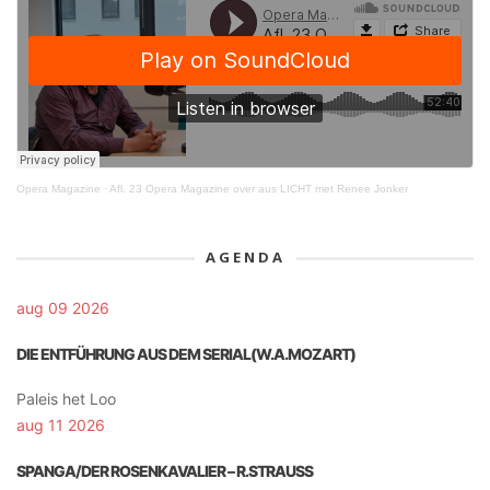
Opera Magazine
·
Afl. 23 Opera Magazine over aus LICHT met Renee Jonker
AGENDA
aug 09 2026
DIE ENTFÜHRUNG AUS DEM SERIAL(W.A.MOZART)
Paleis het Loo
aug 11 2026
SPANGA/DER ROSENKAVALIER – R.STRAUSS