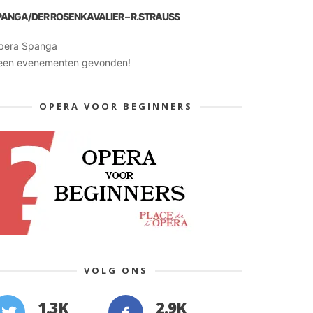
PANGA/DER ROSENKAVALIER – R.STRAUSS
pera Spanga
een evenementen gevonden!
OPERA VOOR BEGINNERS
VOLG ONS
1.3K