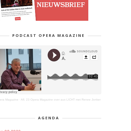
PODCAST OPERA MAGAZINE
era Magazine
·
Afl. 23 Opera Magazine over aus LICHT met Renee Jonker
AGENDA