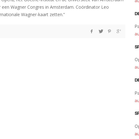
a
r een Wagner Congres in Amsterdam. Coördinator Leo
D
rnationale Wagner-kaart zetten.”
Pa
a
S
O
a
D
Pa
a
S
O
a