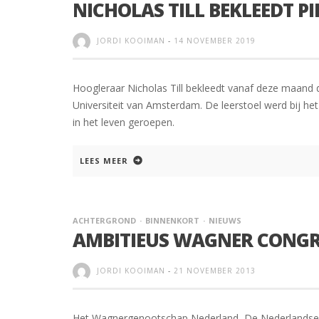
NICHOLAS TILL BEKLEEDT PI
JORDI KOOIMAN
-
14 NOVEMBER 2019
Hoogleraar Nicholas Till bekleedt vanaf deze maand 
Universiteit van Amsterdam. De leerstoel werd bij h
in het leven geroepen.
LEES MEER
ACHTERGROND
BINNENKORT
NIEUWS
AMBITIEUS WAGNER CONGR
JORDI KOOIMAN
-
21 NOVEMBER 2013
Het Wagnergenootschap Nederland, De Nederlandse O