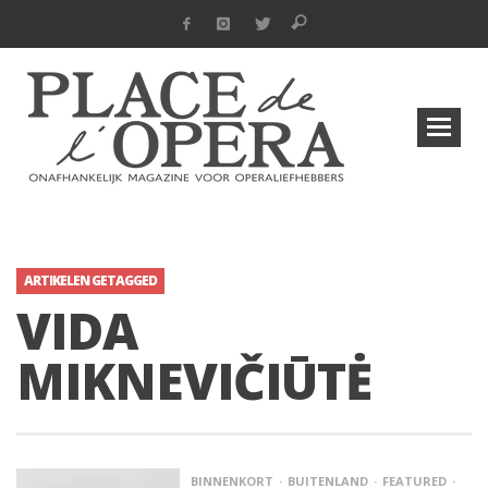
ARTIKELEN GETAGGED
VIDA
MIKNEVIČIŪTĖ
BINNENKORT
BUITENLAND
FEATURED