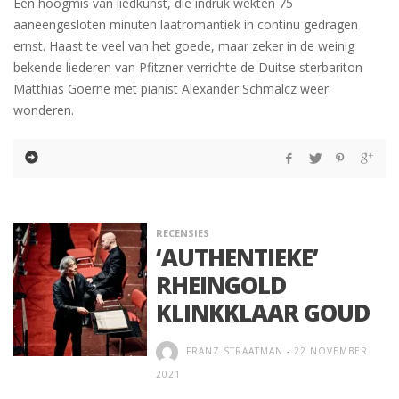
Een hoogmis van liedkunst, die indruk wekten 75
aaneengesloten minuten laatromantiek in continu gedragen
ernst. Haast te veel van het goede, maar zeker in de weinig
bekende liederen van Pfitzner verrichte de Duitse sterbariton
Matthias Goerne met pianist Alexander Schmalcz weer
wonderen.
RECENSIES
‘AUTHENTIEKE’
RHEINGOLD
KLINKKLAAR GOUD
FRANZ STRAATMAN
-
22 NOVEMBER
2021