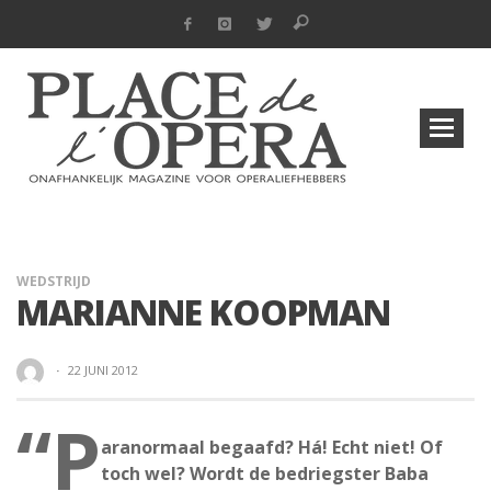
WEDSTRIJD
MARIANNE KOOPMAN
·
22 JUNI 2012
“P
aranormaal begaafd? Há! Echt niet! Of
toch wel? Wordt de bedriegster Baba