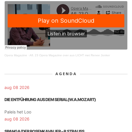
Opera Magazine
·
Afl. 23 Opera Magazine over aus LICHT met Renee Jonker
AGENDA
aug 08 2026
DIE ENTFÜHRUNG AUS DEM SERIAL(W.A.MOZART)
Paleis het Loo
aug 08 2026
SPANGA/DER ROSENKAVALIER – R.STRAUSS