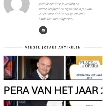
Jordi Kooiman is journalist en
muziekliefhebber. Hij richtte in januari
2009 Place de l'Opera op en leidt
sindsdien het magazine.
VERGELIJKBARE ARTIKELEN