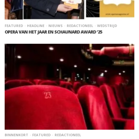
FEATURED
HEADLINE
NIEUWS
REDACTIONEEL
WEDSTRIJD
OPERA VAN HET JAAR EN SCHAUNARD AWARD ’25
BINNENKORT
FEATURED
REDACTIONEEL