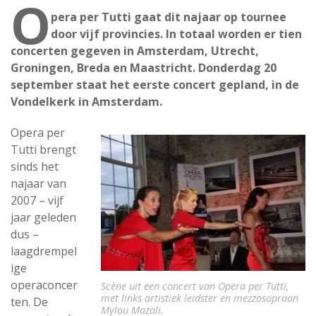
O
pera per Tutti gaat dit najaar op tournee
door vijf provincies. In totaal worden er tien
concerten gegeven in Amsterdam, Utrecht,
Groningen, Breda en Maastricht. Donderdag 20
september staat het eerste concert gepland, in de
Vondelkerk in Amsterdam.
Opera per
Tutti brengt
sinds het
najaar van
2007 – vijf
jaar geleden
dus –
laagdrempel
ige
operaconcer
Scène uit een concert van Opera per Tutti,
met links artistiek leidster en mezzosopraan
ten. De
Mylou Mazali.